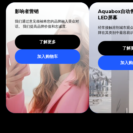
影响者营销
Aquabox自
LED屏幕
我们通过意见领袖将您的品牌融入受众对
话。 我们提高品牌价值和忠诚度.
经常接触溶剂城市观众
牌在其类别中最容易识
了解更多
了解
加入购物车
加入购