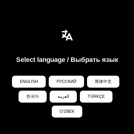
Select language / Выбрать язык
ENGLISH
РУССКИЙ
简体中文
한국어
العربية
TÜRKÇE
O'ZBEK