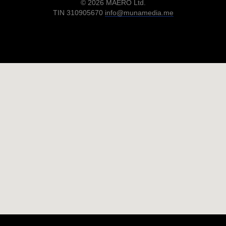
© 2026 MAERO Ltd.
TIN 310905670
info@munamedia.me