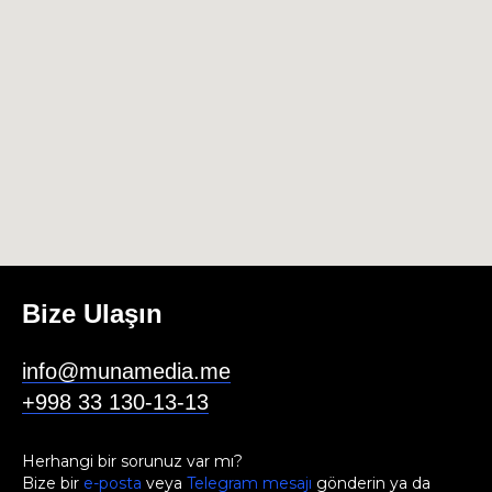
Bize Ulaşın
info@munamedia.me
+998 33 130-13-13
Herhangi bir sorunuz var mı?
Bize bir
e-posta
veya
Telegram mesajı
gönderin ya da