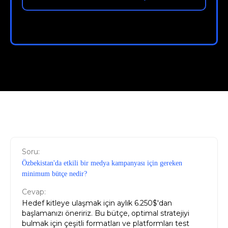
Soru:
Özbekistan'da etkili bir medya kampanyası için gereken
minimum bütçe nedir?
Cevap:
Hedef kitleye ulaşmak için aylık 6.250$'dan
başlamanızı öneririz. Bu bütçe, optimal stratejiyi
bulmak için çeşitli formatları ve platformları test