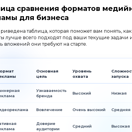
лица сравнения форматов медий
ламы для бизнеса
риведена таблица, которая поможет вам понять, ка
ы лучше всего подходят под ваши текущие задачи 
ь вложений они требуют на старте.
ормат
Основная
Уровень
Сложнос
екламы
цель
охвата
запуска
аннерная
Узнаваемость
Высокий
Низкая
еклама
бренда
идеореклама
Вовлечение
Очень высокий
Средняя
ативная
Доверие
Средний
Высокая
еклама
аудитории