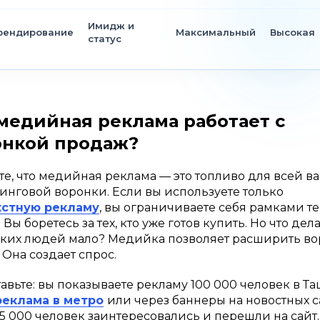
Имидж и
рендирование
Максимальный
Высокая
статус
медийная реклама работает с
онкой продаж?
е, что медийная реклама — это топливо для всей в
инговой воронки. Если вы используете только
кстную рекламу
, вы ограничиваете себя рамками т
 Вы боретесь за тех, кто уже готов купить. Но что дела
аких людей мало? Медийка позволяет расширить во
 Она создает спрос.
авьте: вы показываете рекламу 100 000 человек в Т
реклама в метро
или через баннеры на новостных с
 5 000 человек заинтересовались и перешли на сайт