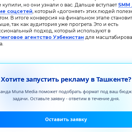
е купили, но они узнали о вас. Дальше вступает
SMM 
ие соцсетей
, который «догоняет» этих людей поле
том. В итоге конверсия на финальном этапе становит
ше, так как аудитория уже прогрета. Это и есть
сиональный подход, который используют в
инговое агентство Узбекистан
для масштабиров
а.
Хотите запустить рекламу в Ташкенте?
анда Muna Media поможет подобрать формат под ваш бюдж
задачи. Оставьте заявку - ответим в течение дня.
Оставить заявку