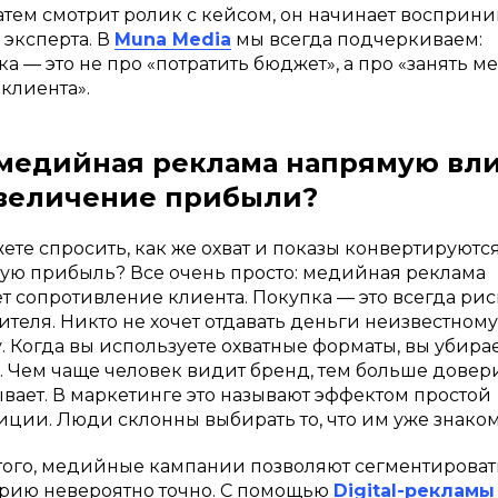
 затем смотрит ролик с кейсом, он начинает восприн
 эксперта. В
Muna Media
мы всегда подчеркиваем:
а — это не про «потратить бюджет», а про «занять ме
 клиента».
 медийная реклама напрямую вл
увеличение прибыли?
ете спросить, как же охват и показы конвертируются
ую прибыль? Все очень просто: медийная реклама
т сопротивление клиента. Покупка — это всегда рис
ителя. Никто не хочет отдавать деньги неизвестному
. Когда вы используете охватные форматы, вы убирае
. Чем чаще человек видит бренд, тем больше довер
вает. В маркетинге это называют эффектом простой
иции. Люди склонны выбирать то, что им уже знаком
того, медийные кампании позволяют сегментироват
рию невероятно точно. С помощью
Digital-рекламы