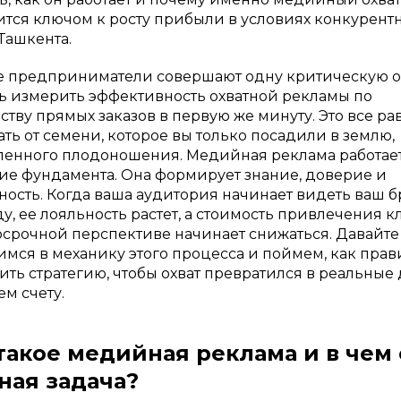
ится ключом к росту прибыли в условиях конкурент
Ташкента.
 предприниматели совершают одну критическую о
ь измерить эффективность охватной рекламы по
ству прямых заказов в первую же минуту. Это все ра
ать от семени, которое вы только посадили в землю,
енного плодоношения. Медийная реклама работает
ие фундамента. Она формирует знание, доверие и
ность. Когда ваша аудитория начинает видеть ваш 
у, ее лояльность растет, а стоимость привлечения к
осрочной перспективе начинает снижаться. Давайте
имся в механику этого процесса и поймем, как пра
ить стратегию, чтобы охват превратился в реальные
ем счету.
такое медийная реклама и в чем 
ная задача?