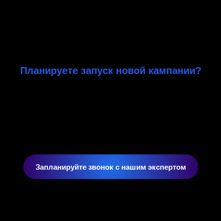
Планируете запуск новой кампании?
ватите >37 000 000 потребителей с нашей лока
спертизой. От digital-стратегии до первых про
 дней. Telegram, Instagram, локальные платфо
полный цикл запуска с измеримым ROI.
Запланируйте звонок с нашим экспертом