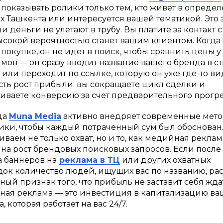
показывать ролики только тем, кто живет в опреде
х Ташкента или интересуется вашей тематикой. Это з
и деньги не улетают в трубу. Вы платите за контакт с
высокой вероятностью станет вашим клиентом. Когда
 покупке, он не идет в поиск, чтобы сравнить цены у
мов — он сразу вводит название вашего бренда в с
 или переходит по ссылке, которую он уже где-то ви
есть рост прибыли: вы сокращаете цикл сделки и
иваете конверсию за счет предварительного прогре
да
Muna Media
активно внедряет современные мет
ики, чтобы каждый потраченный сум был обоснован
иваем не только охват, но и то, как медийная реклам
 на рост брендовых поисковых запросов. Если после
а баннеров на
реклама в ТЦ
или других охватных
ок количество людей, ищущих вас по названию, рас
рный признак того, что прибыль не заставит себя жда
ая реклама — это инвестиция в капитализацию ва
, которая работает на вас 24/7.