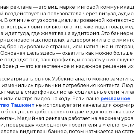
ая реклама — это вид маркетинговой коммуникац
й воздействует на пользователя через визуал, аудио
. В отличие от узкоспециализированной контекстн
ы, которая ловит только того, кто уже ищет товар, м
а идет туда, где живет ваша аудитория. Это баннеры
рных новостных порталах, видеоролики в стриминг
ах, брендирование страниц или нативные интеграц
. Основная цель здесь — охватить как можно больше
е подходят под ваш профиль, и создать у них ощуще
ш бренд — это качественное и надежное решение их 
ассматривать рынок Узбекистана, то можно заметить,
 изменились привычки потребления контента. Люд
ят часы в смартфонах, листая социальные сети, чита
и или смотря видео на ходу. Если ваше
рекламное
ство Ташкент
не использует эти каналы для форми
 о бренде, вы добровольно отдаете долю рынка сво
ентам. Медийная реклама работает на верхнем уров
и, превращая «холодного» посетителя в «теплого» ли
человек видит ваш баннер, потом натыкается на стат