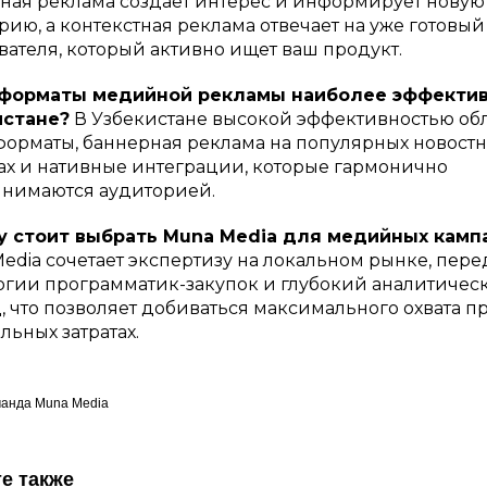
ая реклама создает интерес и информирует новую
рию, а контекстная реклама отвечает на уже готовый
вателя, который активно ищет ваш продукт.
 форматы медийной рекламы наиболее эффектив
истане?
В Узбекистане высокой эффективностью об
орматы, баннерная реклама на популярных новост
ах и нативные интеграции, которые гармонично
нимаются аудиторией.
у стоит выбрать Muna Media для медийных камп
edia сочетает экспертизу на локальном рынке, пер
огии программатик-закупок и глубокий аналитичес
, что позволяет добиваться максимального охвата п
льных затратах.
анда Muna Media
е также