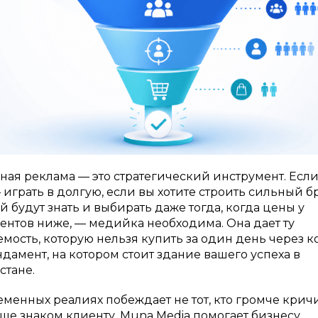
ая реклама — это стратегический инструмент. Есл
 играть в долгую, если вы хотите строить сильный б
й будут знать и выбирать даже тогда, когда цены у
ентов ниже, — медийка необходима. Она дает ту
емость, которую нельзя купить за один день через ко
ндамент, на котором стоит здание вашего успеха в
стане.
менных реалиях побеждает не тот, кто громче кричит,
чше знаком клиенту. Muna Media помогает бизнесу