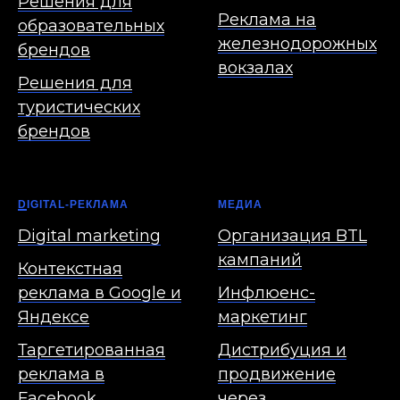
Решения для
Реклама на
образовательных
железнодорожных
брендов
вокзалах
Решения для
туристических
брендов
D
IGITAL-РЕКЛАМА
МЕДИА
Digital marketing
Организация BTL
кампаний
Контекстная
реклама в Google и
Инфлюенс-
Яндексе
маркетинг
Таргетированная
Дистрибуция и
реклама в
продвижение
Facebook
через