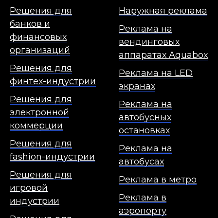
Решения для
Наружная реклама
банков и
Реклама на
финансовых
вендинговых
организаций
аппаратах Aquabox
Решения для
Реклама на LED
финтех-индустрии
экранах
Решения для
Реклама на
электронной
автобусных
коммерции
остановках
Решения для
Реклама на
fashion-индустрии
автобусах
Решения для
Реклама в метро
игровой
Реклама в
индустрии
аэропорту