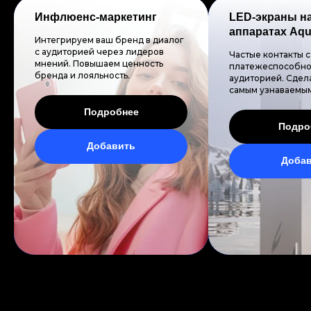
Инфлюенс-маркетинг
LED-экраны н
аппаратах Aq
Интегрируем ваш бренд в диалог
с аудиторией через лидеров
Частые контакты с
мнений. Повышаем ценность
платежеспособно
бренда и лояльность.
аудиторией. Сдел
самым узнаваемым
Подробнее
Подро
Добавить
Доба