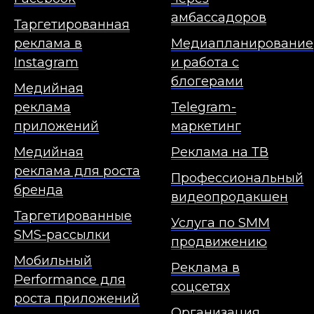
амбассадоров
Таргетированная
реклама в
Медиапланирование
Instagram
и работа с
блогерами
Медийная
реклама
Telegram-
приложений
маркетинг
Медийная
Реклама на ТВ
реклама для роста
Профессиональный
бренда
видеопродакшен
Таргетированные
Услуга по SMM
SMS-рассылки
продвижению
Мобильный
Реклама в
Performance для
соцсетях
роста приложений
Организация