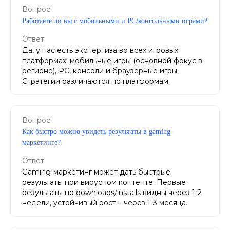
Вопрос:
Работаете ли вы с мобильными и PC/консольными играми?
Ответ:
Да, у нас есть экспертиза во всех игровых
платформах: мобильные игры (основной фокус в
регионе), PC, консоли и браузерные игры.
Стратегии различаются по платформам.
Вопрос:
Как быстро можно увидеть результаты в gaming-
маркетинге?
Ответ:
Gaming-маркетинг может дать быстрые
результаты при вирусном контенте. Первые
результаты по downloads/installs видны через 1-2
недели, устойчивый рост – через 1-3 месяца.