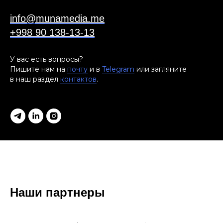
info@munamedia.me
+998 90 138-13-13
У вас есть вопросы?
Пишите нам на
почту
и в
Telegram
или загляните
в наш раздел
контактов
.
Наши партнеры