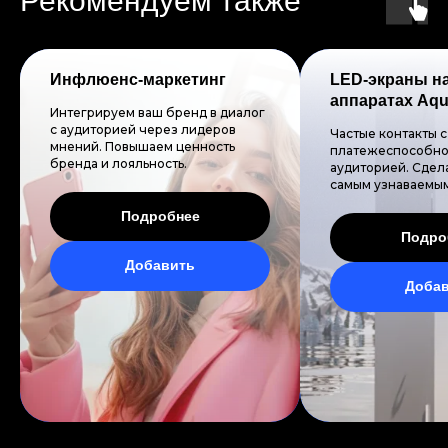
Рекомендуем также
Инфлюенс-маркетинг
LED-экраны н
аппаратах Aq
Интегрируем ваш бренд в диалог
с аудиторией через лидеров
Частые контакты с
мнений. Повышаем ценность
платежеспособно
бренда и лояльность.
аудиторией. Сдел
самым узнаваемым
Подробнее
Подро
Добавить
Доба