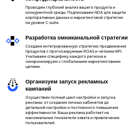
Проводим глубокий анализ вашего продукта и
конкурентной среды. Подписываем NDA для защиты
корпоративных данных и маркетинговой стратегии
на уровне C-suite.
Разработка омниканальной стратегии
Создаем интегрированную стратегию продвижения
продуктов с прогнозируемым ROAS и четкими KPI.
Учитываем специфику каждого региона и
синхронизируем с глобальными маркетинговыми
целями.
Организуем запуск рекламных
кампаний
Осуществим полный цикл настройки и запуска
рекламы: от создания личных кабинетов до
детальной настройки и постоянного повышения
эффективности. Ваша реклама работает на
максимальные показатели охвата и привлечения
пользователей.