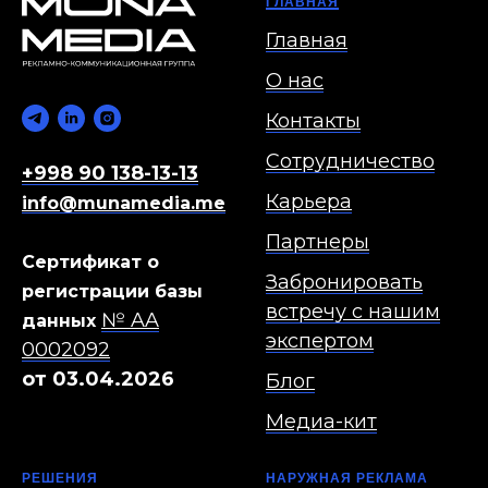
ГЛАВНАЯ
Главная
О нас
Контакты
Сотрудничество
+998 90 138-13-13
Карьера
info@munamedia.me
Партнеры
Сертификат о
Забронировать
регистрации базы
встречу с нашим
№ AA
данных
экспертом
0002092
от 03.04.2026
Блог
Медиа-кит
РЕШЕНИЯ
НАРУЖНАЯ РЕКЛАМА