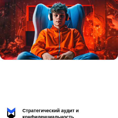
Стратегический аудит и
конфиденциальность