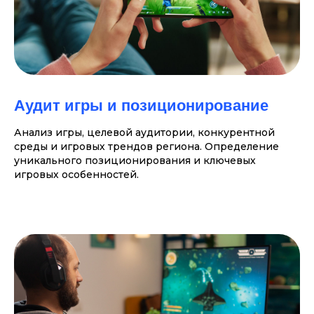
Аудит игры и позиционирование
Анализ игры, целевой аудитории, конкурентной
среды и игровых трендов региона. Определение
уникального позиционирования и ключевых
игровых особенностей.