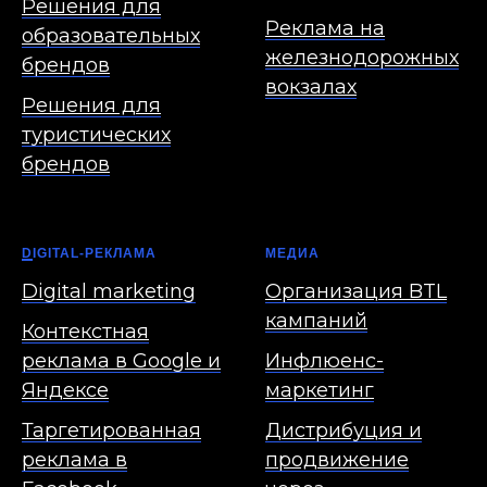
Решения для
Реклама на
образовательных
железнодорожных
брендов
вокзалах
Решения для
туристических
брендов
D
IGITAL-РЕКЛАМА
МЕДИА
Digital marketing
Организация BTL
кампаний
Контекстная
реклама в Google и
Инфлюенс-
Яндексе
маркетинг
Таргетированная
Дистрибуция и
реклама в
продвижение