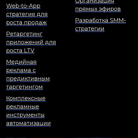
Организация
Web-to-App
прямых эфиров
стратегия для
Разработка SMM-
роста продаж
стратегии
Ретаргетинг
приложений для
роста LTV
Медийная
реклама с
предиктивным
таргетингом
Комплексные
рекламные
инструменты
автоматизации