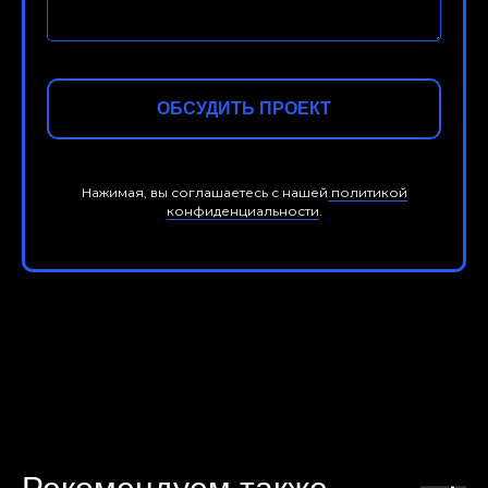
ОБСУДИТЬ ПРОЕКТ
Нажимая, вы соглашаетесь с нашей
политикой
конфиденциальности
.