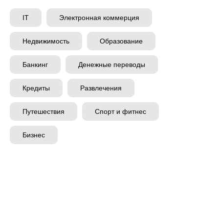
IT
Электронная коммерция
Недвижимость
Образование
Банкинг
Денежные переводы
Кредиты
Развлечения
Путешествия
Спорт и фитнес
Бизнес