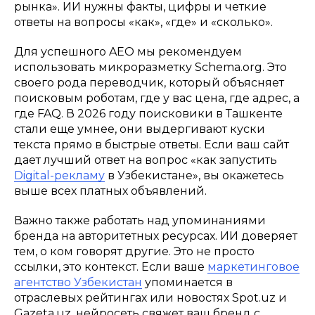
рынка». ИИ нужны факты, цифры и четкие
ответы на вопросы «как», «где» и «сколько».
Для успешного AEO мы рекомендуем
использовать микроразметку Schema.org. Это
своего рода переводчик, который объясняет
поисковым роботам, где у вас цена, где адрес, а
где FAQ. В 2026 году поисковики в Ташкенте
стали еще умнее, они выдергивают куски
текста прямо в быстрые ответы. Если ваш сайт
дает лучший ответ на вопрос «как запустить
Digital-рекламу
в Узбекистане», вы окажетесь
выше всех платных объявлений.
Важно также работать над упоминаниями
бренда на авторитетных ресурсах. ИИ доверяет
тем, о ком говорят другие. Это не просто
ссылки, это контекст. Если ваше
маркетинговое
агентство Узбекистан
упоминается в
отраслевых рейтингах или новостях Spot.uz и
Gazeta.uz, нейросеть свяжет ваш бренд с