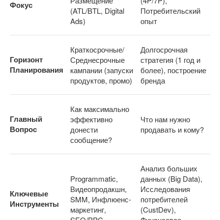
Размещение
(4P/7P),
Фокус
(ATL/BTL, Digital
Потребительский
Ads)
опыт
Краткосрочные/
Долгосрочная
Горизонт
Среднесрочные
стратегия (1 год и
Планирования
кампании (запуски
более), построение
продуктов, промо)
бренда
Как максимально
Главный
эффективно
Что нам нужно
Вопрос
донести
продавать и кому?
сообщение?
Анализ больших
Programmatic,
данных (Big Data),
Видеопродакшн,
Исследования
Ключевые
SMM, Инфлюенс-
потребителей
Инструменты
маркетинг,
(CustDev),
SEO/PPC
Финансовое