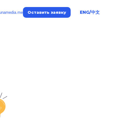
ENG/中文
Оставить заявку
unamedia.me