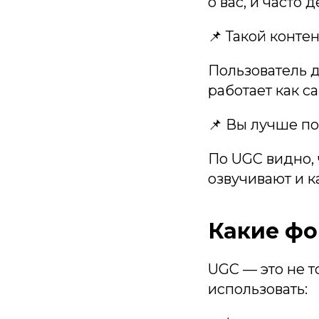
о вас, и часто 
📌 Такой конте
Пользователь д
работает как с
📌 Вы лучше п
По UGC видно, 
озвучивают и к
Какие ф
UGC — это не т
использовать: