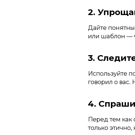
2. Упроща
Дайте понятный
или шаблон — ч
3. Следит
Используйте по
говорил о вас.
4. Спраш
Перед тем как 
только этично,