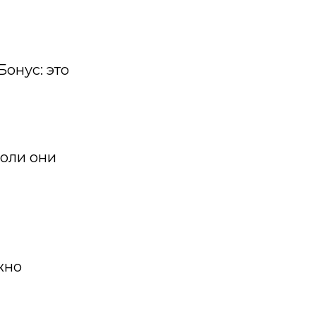
Бонус: это
боли они
жно