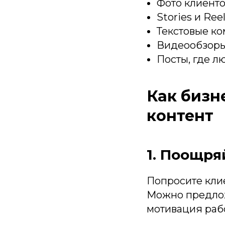
Фото клиент
Stories и Ree
Текстовые к
Видеообзоры 
Посты, где л
Как бизн
контент
1. Поощря
Попросите клие
Можно предлож
мотивация рабо