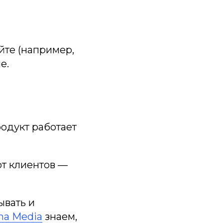
айте (например,
е.
родукт работает
от клиентов —
ывать и
a Media
знаем,