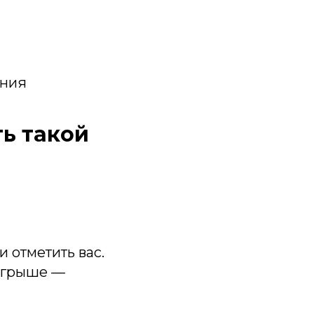
ания
ть такой
и отметить вас.
зыгрыше —