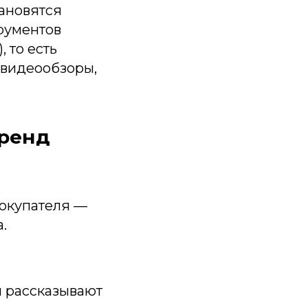
тановятся
рументов
, то есть
, видеообзоры,
тренд
покупателя —
.
и рассказывают