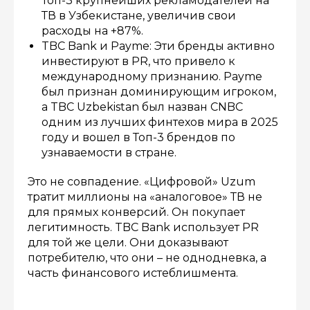
Топ-3 крупнейших рекламодателей на
ТВ в Узбекистане, увеличив свои
расходы на +87%.
TBC Bank и Payme: Эти бренды активно
инвестируют в PR, что привело к
международному признанию. Payme
был признан доминирующим игроком,
а TBC Uzbekistan был назван CNBC
одним из лучших финтехов мира в 2025
году и вошел в Топ-3 брендов по
узнаваемости в стране.
Это не совпадение. «Цифровой» Uzum
тратит миллионы на «аналоговое» ТВ не
для прямых конверсий. Он покупает
легитимность. TBC Bank использует PR
для той же цели. Они доказывают
потребителю, что они – не однодневка, а
часть финансового истеблишмента.