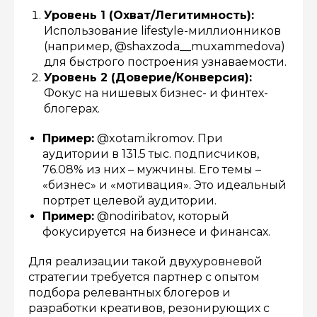
Уровень 1 (Охват/Легитимность):
Использование lifestyle-миллионников
(например, @shaxzoda__muxammedova)
для быстрого построения узнаваемости.
Уровень 2 (Доверие/Конверсия):
Фокус на нишевых бизнес- и финтех-
блогерах.
Пример:
@xotam.ikromov. При
аудитории в 131.5 тыс. подписчиков,
76.08% из них – мужчины. Его темы –
«бизнес» и «мотивация». Это идеальный
портрет целевой аудитории.
Пример:
@nodiribatov, который
фокусируется на бизнесе и финансах.
Для реализации такой двухуровневой
стратегии требуется партнер с опытом
подбора релевантных блогеров и
разработки креативов, резонирующих с