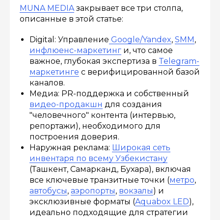
MUNA MEDIA
закрывает все три столпа,
описанные в этой статье:
Digital: Управление
Google/Yandex
,
SMM
,
инфлюенс-маркетинг
и, что самое
важное, глубокая экспертиза в
Telegram-
маркетинге
с верифицированной базой
каналов.
Медиа: PR-поддержка и собственный
видео-продакшн
для создания
"человечного" контента (интервью,
репортажи), необходимого для
построения доверия.
Наружная реклама:
Широкая сеть
инвентаря по всему Узбекистану
(Ташкент, Самарканд, Бухара), включая
все ключевые транзитные точки (
метро
,
автобусы
,
аэропорты
,
вокзалы
) и
эксклюзивные форматы (
Aquabox LED
),
идеально подходящие для стратегии