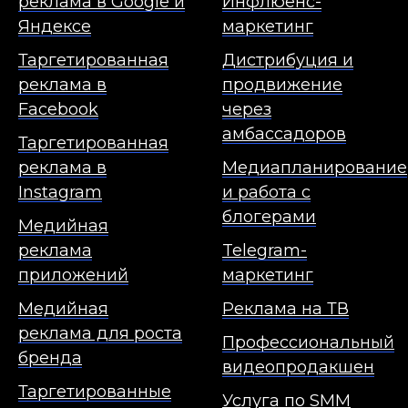
реклама в Google и
Инфлюенс-
Яндексе
маркетинг
Таргетированная
Дистрибуция и
реклама в
продвижение
Facebook
через
амбассадоров
Таргетированная
реклама в
Медиапланирование
Instagram
и работа с
блогерами
Медийная
реклама
Telegram-
приложений
маркетинг
Медийная
Реклама на ТВ
реклама для роста
Профессиональный
бренда
видеопродакшен
Таргетированные
Услуга по SMM