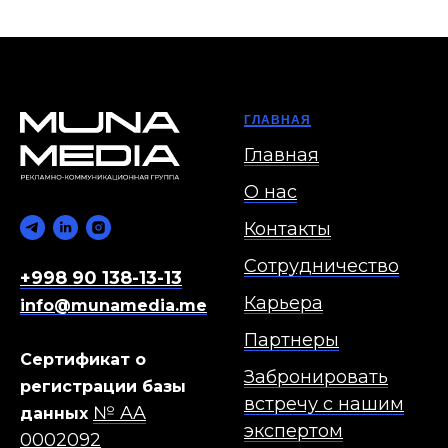
ГЛАВНАЯ
Главная
О нас
Контакты
Сотрудничество
+998 90 138-13-13
Карьера
info@munamedia.me
Партнеры
Сертификат о
Забронировать
регистрации базы
встречу с нашим
№ AA
данных
экспертом
0002092