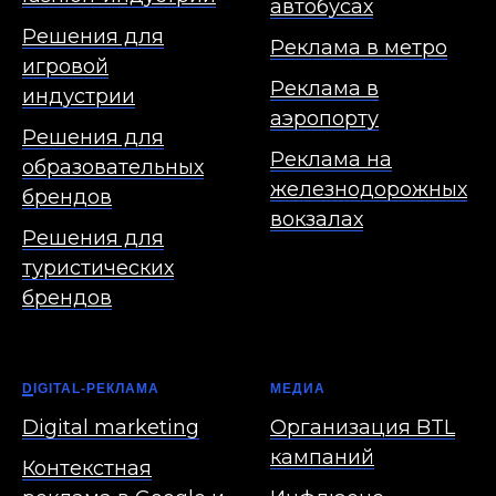
автобусах
Решения для
Реклама в метро
игровой
Реклама в
индустрии
аэропорту
Решения для
Реклама на
образовательных
железнодорожных
брендов
вокзалах
Решения для
туристических
брендов
D
IGITAL-РЕКЛАМА
МЕДИА
Digital marketing
Организация BTL
кампаний
Контекстная