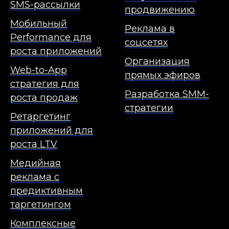
SMS-рассылки
продвижению
Мобильный
Реклама в
Performance для
соцсетях
роста приложений
Организация
Web-to-App
прямых эфиров
стратегия для
Разработка SMM-
роста продаж
стратегии
Ретаргетинг
приложений для
роста LTV
Медийная
реклама с
предиктивным
таргетингом
Комплексные