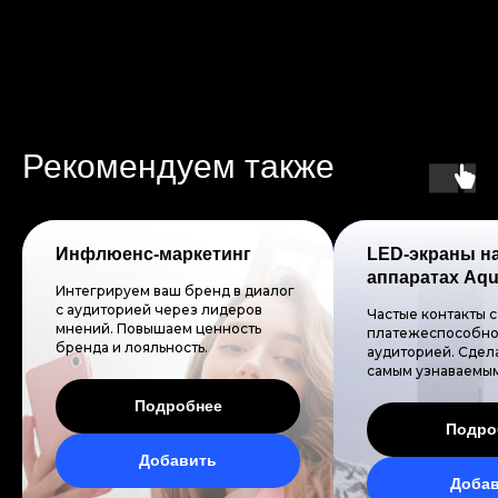
Рекомендуем также
Инфлюенс-маркетинг
LED-экраны н
аппаратах Aq
Интегрируем ваш бренд в диалог
с аудиторией через лидеров
Частые контакты с
мнений. Повышаем ценность
платежеспособно
бренда и лояльность.
аудиторией. Сдел
самым узнаваемым
Подробнее
Подро
Добавить
Доба