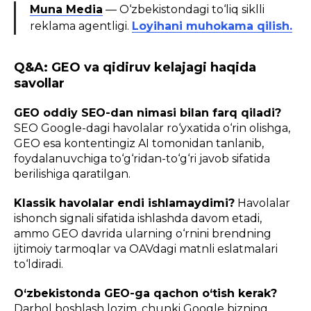
Muna Media
— O‘zbekistondagi to‘liq siklli
reklama agentligi.
Loyihani muhokama qilish.
Q&A: GEO va qidiruv kelajagi haqida
savollar
GEO oddiy SEO-dan nimasi bilan farq qiladi?
SEO Google-dagi havolalar ro‘yxatida o‘rin olishga,
GEO esa kontentingiz AI tomonidan tanlanib,
foydalanuvchiga to‘g‘ridan-to‘g‘ri javob sifatida
berilishiga qaratilgan.
Klassik havolalar endi ishlamaydimi?
Havolalar
ishonch signali sifatida ishlashda davom etadi,
ammo GEO davrida ularning o‘rnini brendning
ijtimoiy tarmoqlar va OAVdagi matnli eslatmalari
to‘ldiradi.
O‘zbekistonda GEO-ga qachon o‘tish kerak?
Darhol boshlash lozim, chunki Google bizning