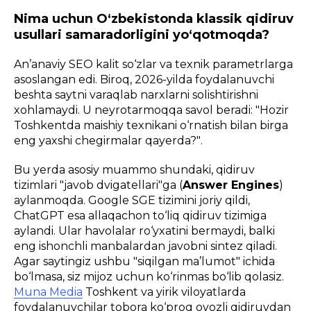
Nima uchun O‘zbekistonda klassik qidiruv
usullari samaradorligini yo‘qotmoqda?
An’anaviy SEO kalit so‘zlar va texnik parametrlarga
asoslangan edi. Biroq, 2026-yilda foydalanuvchi
beshta saytni varaqlab narxlarni solishtirishni
xohlamaydi. U neyrotarmoqqa savol beradi:
"Hozir
Toshkentda maishiy texnikani o‘rnatish bilan birga
eng yaxshi chegirmalar qayerda?"
.
Bu yerda asosiy muammo shundaki, qidiruv
tizimlari "javob dvigatellari"ga (
Answer Engines
)
aylanmoqda. Google SGE tizimini joriy qildi,
ChatGPT esa allaqachon to‘liq qidiruv tizimiga
aylandi. Ular havolalar ro‘yxatini bermaydi, balki
eng ishonchli manbalardan javobni sintez qiladi.
Agar saytingiz ushbu "siqilgan ma’lumot" ichida
bo‘lmasa, siz mijoz uchun ko‘rinmas bo‘lib qolasiz.
Muna Media
Toshkent va yirik viloyatlarda
foydalanuvchilar tobora ko‘proq ovozli qidiruvdan