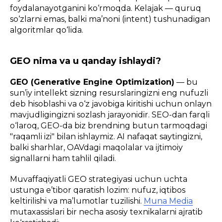
foydalanayotganini ko‘rmoqda. Kelajak — quruq
so‘zlarni emas, balki ma’noni (intent) tushunadigan
algoritmlar qo‘lida.
GEO nima va u qanday ishlaydi?
GEO (Generative Engine Optimization)
— bu
sun’iy intellekt sizning resurslaringizni eng nufuzli
deb hisoblashi va o‘z javobiga kiritishi uchun onlayn
mavjudligingizni sozlash jarayonidir. SEO-dan farqli
o‘laroq, GEO-da biz brendning butun tarmoqdagi
"raqamli izi" bilan ishlaymiz. AI nafaqat saytingizni,
balki sharhlar, OAVdagi maqolalar va ijtimoiy
signallarni ham tahlil qiladi.
Muvaffaqiyatli GEO strategiyasi uchun uchta
ustunga e’tibor qaratish lozim: nufuz, iqtibos
keltirilishi va ma’lumotlar tuzilishi.
Muna Media
mutaxassislari bir necha asosiy texnikalarni ajratib