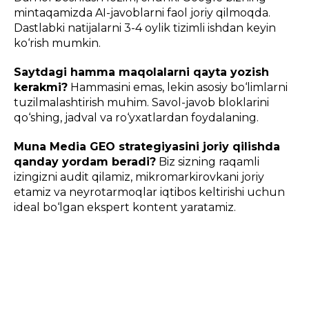
mintaqamizda AI-javoblarni faol joriy qilmoqda.
Dastlabki natijalarni 3-4 oylik tizimli ishdan keyin
ko‘rish mumkin.
Saytdagi hamma maqolalarni qayta yozish
kerakmi?
Hammasini emas, lekin asosiy bo‘limlarni
tuzilmalashtirish muhim. Savol-javob bloklarini
qo‘shing, jadval va ro‘yxatlardan foydalaning.
Muna Media GEO strategiyasini joriy qilishda
qanday yordam beradi?
Biz sizning raqamli
izingizni audit qilamiz, mikromarkirovkani joriy
etamiz va neyrotarmoqlar iqtibos keltirishi uchun
ideal bo‘lgan ekspert kontent yaratamiz.