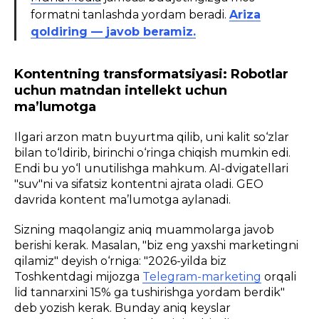
formatni tanlashda yordam beradi.
Ariza
qoldiring — javob beramiz.
Kontentning transformatsiyasi: Robotlar
uchun matndan intellekt uchun
ma’lumotga
Ilgari arzon matn buyurtma qilib, uni kalit so‘zlar
bilan to‘ldirib, birinchi o‘ringa chiqish mumkin edi.
Endi bu yo‘l unutilishga mahkum. AI-dvigatellari
"suv"ni va sifatsiz kontentni ajrata oladi. GEO
davrida kontent ma’lumotga aylanadi.
Sizning maqolangiz aniq muammolarga javob
berishi kerak. Masalan, "biz eng yaxshi marketingni
qilamiz" deyish o‘rniga: "2026-yilda biz
Toshkentdagi mijozga
Telegram-marketing
orqali
lid tannarxini 15% ga tushirishga yordam berdik"
deb yozish kerak. Bunday aniq keyslar