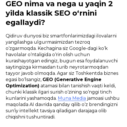
GEO nima va nega u yaqin 2
yilda klassik SEO o‘rnini
egallaydi?
Qidiruv dunyosi biz smartfonlarimizdagi ilovalarni
yangilashga ulgurmasimizdan tezroq
o‘zgarmoqda. Kechagina siz Google-dagi ko‘k
havolalar o‘ntaligida o‘rin olish uchun
kurashayotgan edingiz, bugun esa foydalanuvchi
saytingizga kirmasdan turib neyrotarmoqdan
tayyor javob olmoqda. Agar siz Toshkentda biznes
egasi bo‘lsangiz,
GEO (Generative Engine
Optimization)
atamasi bilan tanishish vaqti keldi,
chunki klassik ilgari surish o‘zining so‘nggi tinch
kunlarini yashamoqda.
Muna Media
jamoasi ushbu
maqolada AI davrida qanday qilib o‘z brendingizni
sun’iy intellekt tavsiya qiladigan darajaga olib
chiqishni tushuntiradi.