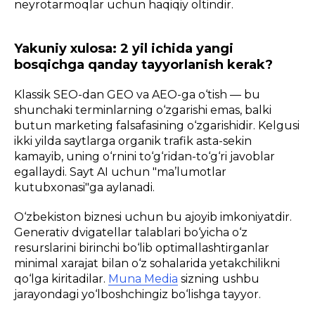
neyrotarmoqlar uchun haqiqiy oltindir.
Yakuniy xulosa: 2 yil ichida yangi
bosqichga qanday tayyorlanish kerak?
Klassik SEO-dan GEO va AEO-ga o‘tish — bu
shunchaki terminlarning o‘zgarishi emas, balki
butun marketing falsafasining o‘zgarishidir. Kelgusi
ikki yilda saytlarga organik trafik asta-sekin
kamayib, uning o‘rnini to‘g‘ridan-to‘g‘ri javoblar
egallaydi. Sayt AI uchun "ma’lumotlar
kutubxonasi"ga aylanadi.
O‘zbekiston biznesi uchun bu ajoyib imkoniyatdir.
Generativ dvigatellar talablari bo‘yicha o‘z
resurslarini birinchi bo‘lib optimallashtirganlar
minimal xarajat bilan o‘z sohalarida yetakchilikni
qo‘lga kiritadilar.
Muna Media
sizning ushbu
jarayondagi yo‘lboshchingiz bo‘lishga tayyor.