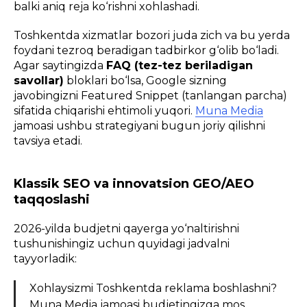
balki aniq reja ko‘rishni xohlashadi.
Toshkentda xizmatlar bozori juda zich va bu yerda
foydani tezroq beradigan tadbirkor g‘olib bo‘ladi.
Agar saytingizda
FAQ (tez-tez beriladigan
savollar)
bloklari bo‘lsa, Google sizning
javobingizni
Featured Snippet
(tanlangan parcha)
sifatida chiqarishi ehtimoli yuqori.
Muna Media
jamoasi ushbu strategiyani bugun joriy qilishni
tavsiya etadi.
Klassik SEO va innovatsion GEO/AEO
taqqoslashi
2026-yilda budjetni qayerga yo‘naltirishni
tushunishingiz uchun quyidagi jadvalni
tayyorladik:
Xohlaysizmi Toshkentda reklama boshlashni?
Muna Media
jamoasi budjetingizga mos