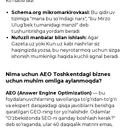
ko‘rsatishadi:
Schema.org mikromarkirovkasi:
Bu qidiruv
tizimiga "mana bu so‘mdagi narx", "bu Mirzo
Ulug‘bek tumanidagi manzil" deb
tushuntirishga yordam beradi.
Nufuzli manbalar bilan ishlash:
Agar
Gazeta.uz yoki Kun.uz kabi nashrlar siz
haqingizda yozsa, bu neyrotarmoq uchun sizga
ishonish mumkinligi haqida kuchli signal beradi.
Nima uchun AEO Toshkentdagi biznes
uchun muhim omilga aylanmoqda?
AEO (Answer Engine Optimization)
— bu
foydalanuvchilarning savollariga to‘g‘ridan-to‘g‘ri
va ekspert darajasidagi qisqa javoblarni berishga
qaratilgan GEO-ning tor yo‘nalishidir. Odamlar
"O‘zbekistonda SEO-ni qanday boshlash kerak?"
deb so‘raganda, ular 40 daqiqalik matnni emas,