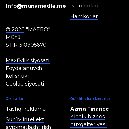
Ish o'rinlari
info@munamedia.me
Hamkorlar
© 2026
"MAERO"
MChJ
STIR 310905670
Maxfiylik siyosati
Foydalanuvchi
kelishuvi
Cookie siyosati
Xizmatla r
Qo'shincha xizmatlar
Tashqi reklama
Azma Finance
–
Kichik biznes
Sun’iy intellekt
buxgalteriyasi
avtomatlashtirishi