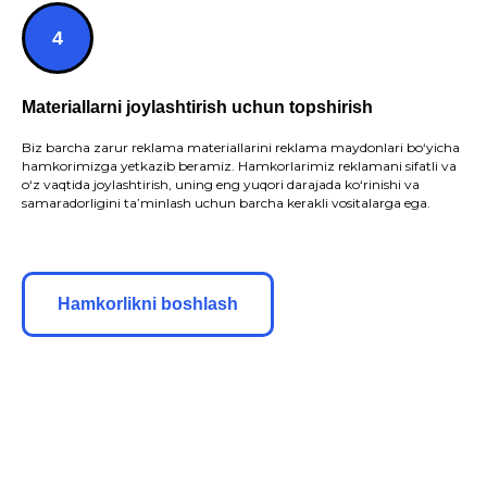
Materiallarni joylashtirish uchun topshirish
Biz barcha zarur reklama materiallarini reklama maydonlari bo‘yicha
hamkorimizga yetkazib beramiz. Hamkorlarimiz reklamani sifatli va
o‘z vaqtida joylashtirish, uning eng yuqori darajada ko‘rinishi va
samaradorligini ta’minlash uchun barcha kerakli vositalarga ega.
Hamkorlikni boshlash