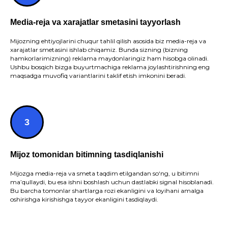
Media-reja va xarajatlar smetasini tayyorlash
Mijozning ehtiyojlarini chuqur tahlil qilish asosida biz media-reja va
xarajatlar smetasini ishlab chiqamiz. Bunda sizning (bizning
hamkorlarimizning) reklama maydonlaringiz ham hisobga olinadi.
Ushbu bosqich bizga buyurtmachiga reklama joylashtirishning eng
maqsadga muvofiq variantlarini taklif etish imkonini beradi.
Mijoz tomonidan bitimning tasdiqlanishi
Mijozga media-reja va smeta taqdim etilgandan so‘ng, u bitimni
ma’qullaydi, bu esa ishni boshlash uchun dastlabki signal hisoblanadi.
Bu barcha tomonlar shartlarga rozi ekanligini va loyihani amalga
oshirishga kirishishga tayyor ekanligini tasdiqlaydi.