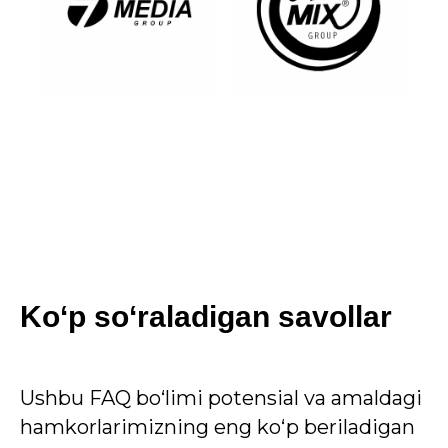
Ko‘p so‘raladigan savollar
Ushbu FAQ bo‘limi potensial va amaldagi
hamkorlarimizning eng ko‘p beriladigan