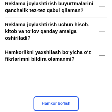
Reklama joylashtirish buyurtmalarini
qanchalik tez-tez qabul qilaman?
Reklama joylashtirish uchun hisob-
kitob va to‘lov qanday amalga
oshiriladi?
Hamkorlikni yaxshilash bo‘yicha o‘z
fikrlarimni bildira olamanmi?
Hamkor bo‘lish