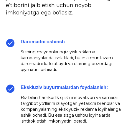
e’tiborini jalb etish uchun noyob
imkoniyatga ega bo‘lasiz.
Daromadni oshirish:
Sizning maydonlaringiz yirik reklama
kampaniyalarida ishlatiladi, bu esa muntazam
daromadni kafolatlaydi va ularning bozordagi
qiymatini oshiradi.
Ekskluziv buyurtmalardan foydalanish:
Biz bilan hamkorlik qilish innovatsion va samarali
targ‘ibot yo‘llarini izlayotgan yetakchi brendlar va
kompaniyalarning eksklyuziv reklama loyihalariga
eshik ochadi. Bu esa sizga ushbu loyihalarda
ishtirok etish imkoniyatini beradi.