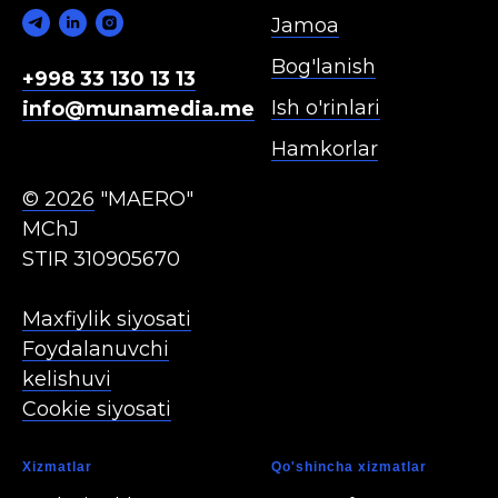
Jamoa
Bog'lanish
+998 33 130 13 13
Ish o'rinlari
info@munamedia.me
Hamkorlar
© 2026
"MAERO"
MChJ
STIR 310905670
Maxfiylik siyosati
Foydalanuvchi
kelishuvi
Cookie siyosati
Xizmatla r
Qo'shincha xizmatlar