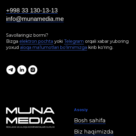
+998 33 130-13-13
info@munamedia.me
Savollaringiz bormi?
Bizga
elektron pochta
yoki
Telegram
orqali xabar yuboring
yoxud
aloqa ma’lumotlari bo‘limimizga
kirib ko‘ring.
Asosiy
Bosh sahifa
Biz haqimizda