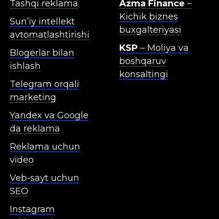
Tashqi reklama
Azma Finance
–
Kichik biznes
Sun’iy intellekt
buxgalteriyasi
avtomatlashtirishi
KSP
– Moliya va
Blogerlar bilan
boshqaruv
ishlash
konsaltingi
Telegram orqali
marketing
Yandex va Google
da reklama
Reklama uchun
video
Veb-sayt uchun
SEO
Instagram