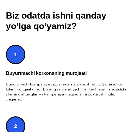
Biz odatda ishni qanday
yo‘lga qo‘yamiz?
Buyurtmachi korxonaning murojaati
Buyurtmachi kompaniya bizga reklama joylashtirish bo‘yicha so‘rov
bilan murojaat qiladi. Biz eng samarali yechimni taklif etish maqsadida
ularning ehtiyojlari va kampaniya maqsadlarini puxta tahlil qilib
chiqamiz.