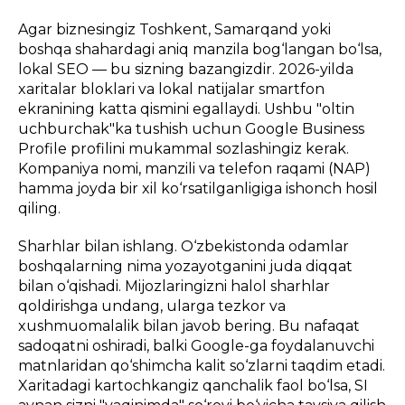
Agar biznesingiz Toshkent, Samarqand yoki
boshqa shahardagi aniq manzila bog‘langan bo‘lsa,
lokal SEO — bu sizning bazangizdir. 2026-yilda
xaritalar bloklari va lokal natijalar smartfon
ekranining katta qismini egallaydi. Ushbu "oltin
uchburchak"ka tushish uchun Google Business
Profile profilini mukammal sozlashingiz kerak.
Kompaniya nomi, manzili va telefon raqami (NAP)
hamma joyda bir xil ko‘rsatilganligiga ishonch hosil
qiling.
Sharhlar bilan ishlang. O‘zbekistonda odamlar
boshqalarning nima yozayotganini juda diqqat
bilan o‘qishadi. Mijozlaringizni halol sharhlar
qoldirishga undang, ularga tezkor va
xushmuomalalik bilan javob bering. Bu nafaqat
sadoqatni oshiradi, balki Google-ga foydalanuvchi
matnlaridan qo‘shimcha kalit so‘zlarni taqdim etadi.
Xaritadagi kartochkangiz qanchalik faol bo‘lsa, SI