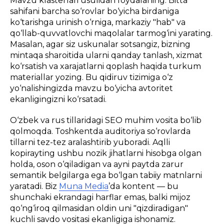
Mavzu klasterlari usulidan foydalaning. Bitta
sahifani barcha so‘rovlar bo‘yicha birdaniga
ko‘tarishga urinish o‘rniga, markaziy "hab" va
qo‘llab-quvvatlovchi maqolalar tarmog‘ini yarating.
Masalan, agar siz uskunalar sotsangiz, bizning
mintaqa sharoitida ularni qanday tanlash, xizmat
ko‘rsatish va xarajatlarni qoplash haqida turkum
materiallar yozing. Bu qidiruv tizimiga o‘z
yo‘nalishingizda mavzu bo‘yicha avtoritet
ekanligingizni ko‘rsatadi.
O‘zbek va rus tillaridagi SEO muhim vosita bo‘lib
qolmoqda. Toshkentda auditoriya so‘rovlarda
tillarni tez-tez aralashtirib yuboradi. Aqlli
kopirayting ushbu nozik jihatlarni hisobga olgan
holda, oson o‘qiladigan va ayni paytda zarur
semantik belgilarga ega bo‘lgan tabiiy matnlarni
yaratadi. Biz
Muna Media
’da kontent — bu
shunchaki ekrandagi harflar emas, balki mijoz
qo‘ng‘iroq qilmasidan oldin uni "qizdiradigan"
kuchli savdo vositasi ekanligiga ishonamiz.