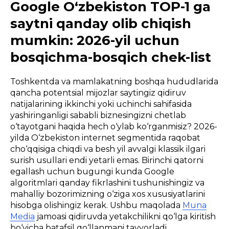
Google O‘zbekiston TOP-1 ga
saytni qanday olib chiqish
mumkin: 2026-yil uchun
bosqichma-bosqich chek-list
Toshkentda va mamlakatning boshqa hududlarida
qancha potentsial mijozlar saytingiz qidiruv
natijalarining ikkinchi yoki uchinchi sahifasida
yashiringanligi sababli biznesingizni chetlab
o‘tayotgani haqida hech o‘ylab ko‘rganmisiz? 2026-
yilda O‘zbekiston internet segmentida raqobat
cho‘qqisiga chiqdi va besh yil avvalgi klassik ilgari
surish usullari endi yetarli emas. Birinchi qatorni
egallash uchun bugungi kunda Google
algoritmlari qanday fikrlashini tushunishingiz va
mahalliy bozorimizning o‘ziga xos xususiyatlarini
hisobga olishingiz kerak. Ushbu maqolada
Muna
Media
jamoasi qidiruvda yetakchilikni qo‘lga kiritish
bo‘yicha batafsil qo‘llanmani tayyorladi.