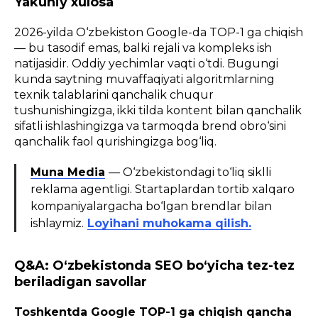
Yakuniy xulosa
2026-yilda O‘zbekiston Google-da TOP-1 ga chiqish
— bu tasodif emas, balki rejali va kompleks ish
natijasidir. Oddiy yechimlar vaqti o‘tdi. Bugungi
kunda saytning muvaffaqiyati algoritmlarning
texnik talablarini qanchalik chuqur
tushunishingizga, ikki tilda kontent bilan qanchalik
sifatli ishlashingizga va tarmoqda brend obro‘sini
qanchalik faol qurishingizga bog‘liq.
Muna Media
— O‘zbekistondagi to‘liq siklli
reklama agentligi. Startaplardan tortib xalqaro
kompaniyalargacha bo‘lgan brendlar bilan
ishlaymiz.
Loyihani muhokama qilish.
Q&A: O‘zbekistonda SEO bo‘yicha tez-tez
beriladigan savollar
Toshkentda Google TOP-1 ga chiqish qancha