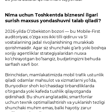
Nima uchun Toshkentda biznesni ilgari
surish maxsus yondashuvni talab qiladi?
2026-yilda O‘zbekiston bozori — bu Mobile-First
auditoriyasi, o‘ziga xos ikki tilli qidiruv va SI
vositalarining jadal rivojlanishining murakkab
qorishmasidir. Agar siz shunchaki g‘arb yoki boshqa
xorijiy agentliklar strategiyalaridan nusxa
ko‘chirayotgan bo‘lsangiz, budjetingizni behuda
sarflash xavfi bor.
Birinchidan, mamlakatimizda mobil trafik ustunlik
qiladi: odamlar mahsulot va xizmatlarni yo‘lda,
Bunyodkor shoh ko‘chasidagi tirbandliklarda
o‘tirganda yoki kafeda tushlik qilayotganda
qidirishadi. Bu shuni anglatadiki, smartfonlar
uchun texnik optimallashtirish va yuklanish tezligi
shunchaki muhim emas, balki hayotiy zarur