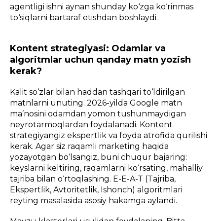
agentligi ishni aynan shunday ko‘zga ko‘rinmas
to‘siqlarni bartaraf etishdan boshlaydi.
Kontent strategiyasi: Odamlar va
algoritmlar uchun qanday matn yozish
kerak?
Kalit so‘zlar bilan haddan tashqari to‘ldirilgan
matnlarni unuting. 2026-yilda Google matn
ma’nosini odamdan yomon tushunmaydigan
neyrotarmoqlardan foydalanadi. Kontent
strategiyangiz ekspertlik va foyda atrofida qurilishi
kerak. Agar siz raqamli marketing haqida
yozayotgan bo‘lsangiz, buni chuqur bajaring:
keyslarni keltiring, raqamlarni ko‘rsating, mahalliy
tajriba bilan o‘rtoqlashing. E-E-A-T (Tajriba,
Ekspertlik, Avtoritetlik, Ishonch) algoritmlari
reyting masalasida asosiy hakamga aylandi.