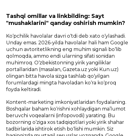
Tashqi omillar va linkbilding: Sayt
"mushaklarini" qanday oshirish mumkin?
Ko‘pchilik havolalar davri o‘tdi deb xato o‘ylashadi.
Unday emas. 2026-yilda havolalar hali ham Google
uchun avtoritetlikning eng muhim signali bo‘lib
qolmoqda, ammo endi ularning sifati sonidan
muhimroq. O‘zbekistonning yirik yangiliklar
portallaridan (masalan, Gazeta.uz yoki Kun.uz)
olingan bitta havola sizga tashlab qo‘yilgan
forumlardagi mingta havoladan ko‘ra ko‘proq
foyda keltiradi.
Kontent-marketing imkoniyatlaridan foydalaning.
Boshqalar baham ko‘rishni xohlaydigan ma’lumot
beruvchi voqealarni (infopovodi) yarating. Bu
bozorning o‘ziga xos tadqiqotlari yoki yirik shahar
tadbirlarida ishtirok etish bo‘lishi mumkin. Siz
haqingizda mustaqil resurslar yozganda, Google