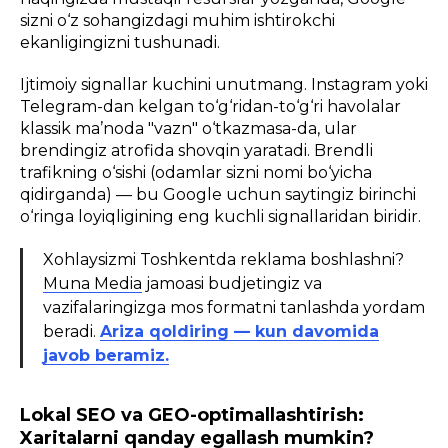
sizni o‘z sohangizdagi muhim ishtirokchi
ekanligingizni tushunadi.
Ijtimoiy signallar kuchini unutmang. Instagram yoki
Telegram-dan kelgan to‘g‘ridan-to‘g‘ri havolalar
klassik ma’noda "vazn" o‘tkazmasa-da, ular
brendingiz atrofida shovqin yaratadi. Brendli
trafikning o‘sishi (odamlar sizni nomi bo‘yicha
qidirganda) — bu Google uchun saytingiz birinchi
o‘ringa loyiqligining eng kuchli signallaridan biridir.
Xohlaysizmi Toshkentda reklama boshlashni?
Muna Media
jamoasi budjetingiz va
vazifalaringizga mos formatni tanlashda yordam
beradi.
Ariza qoldiring — kun davomida
javob beramiz.
Lokal SEO va GEO-optimallashtirish:
Xaritalarni qanday egallash mumkin?