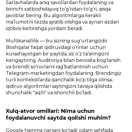
Sarlavhalarda aniq savollardan foydalaning va
birinchi xatboshidayoq to‘g‘ridan-to‘g‘ri, qisqa
javoblar bering. Bu algoritmlarga kerakli
ma’lumotni tezda ajratib olishga va aynan sizdan
iqtibos keltirishga yordam beradi.
Multikanallilik — bu sizning sug‘urtangizdir.
Boshqalar faqat qidiruvdagi o‘rinlar uchun
kurashayotgan bir paytda, siz o‘z ta’siringizni
kengaytiring. Auditoriya bilan bevosita bog‘lanish
va brendli so‘rovlarni rag‘batlantirish uchun
Telegram-marketingdan foydalaning. Brendingiz
turli kontekstlarda qanchalik ko‘p tilga olinsa,
qidiruv algoritmlari saytingizni tavsiya qilishda
shunchalik "aqlli" va ishonchli bo‘ladi.
Xulq-atvor omillari: Nima uchun
foydalanuvchi saytda qolishi muhim?
Google hamma narsani ko‘radi: odam sahifada