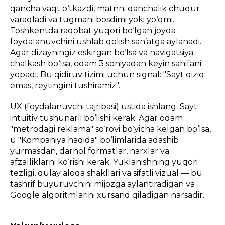
qancha vaqt o‘tkazdi, matnni qanchalik chuqur
varaqladi va tugmani bosdimi yoki yo‘qmi.
Toshkentda raqobat yuqori bo‘lgan joyda
foydalanuvchini ushlab qolish san’atga aylanadi.
Agar dizayningiz eskirgan bo‘lsa va navigatsiya
chalkash bo‘lsa, odam 3 soniyadan keyin sahifani
yopadi. Bu qidiruv tizimi uchun signal: "Sayt qiziq
emas, reytingini tushiramiz".
UX (foydalanuvchi tajribasi) ustida ishlang. Sayt
intuitiv tushunarli bo‘lishi kerak. Agar odam
"metrodagi reklama" so‘rovi bo‘yicha kelgan bo‘lsa,
u "Kompaniya haqida" bo‘limlarida adashib
yurmasdan, darhol formatlar, narxlar va
afzalliklarni ko‘rishi kerak. Yuklanishning yuqori
tezligi, qulay aloqa shakllari va sifatli vizual — bu
tashrif buyuruvchini mijozga aylantiradigan va
Google algoritmlarini xursand qiladigan narsadir.