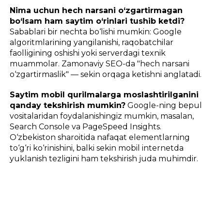
Nima uchun hech narsani o‘zgartirmagan
bo‘lsam ham saytim o‘rinlari tushib ketdi?
Sabablari bir nechta bo‘lishi mumkin: Google
algoritmlarining yangilanishi, raqobatchilar
faolligining oshishi yoki serverdagi texnik
muammolar. Zamonaviy SEO-da "hech narsani
o‘zgartirmaslik" — sekin orqaga ketishni anglatadi.
Saytim mobil qurilmalarga moslashtirilganini
qanday tekshirish mumkin?
Google-ning bepul
vositalaridan foydalanishingiz mumkin, masalan,
Search Console va PageSpeed Insights.
O‘zbekiston sharoitida nafaqat elementlarning
to‘g‘ri ko‘rinishini, balki sekin mobil internetda
yuklanish tezligini ham tekshirish juda muhimdir.