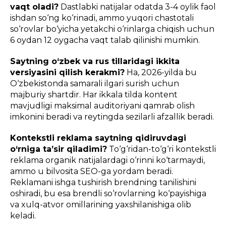
vaqt oladi?
Dastlabki natijalar odatda 3-4 oylik faol
ishdan so‘ng ko‘rinadi, ammo yuqori chastotali
so‘rovlar bo‘yicha yetakchi o‘rinlarga chiqish uchun
6 oydan 12 oygacha vaqt talab qilinishi mumkin.
Saytning o‘zbek va rus tillaridagi ikkita
versiyasini qilish kerakmi?
Ha, 2026-yilda bu
O‘zbekistonda samarali ilgari surish uchun
majburiy shartdir. Har ikkala tilda kontent
mavjudligi maksimal auditoriyani qamrab olish
imkonini beradi va reytingda sezilarli afzallik beradi.
Kontekstli reklama saytning qidiruvdagi
o‘rniga ta’sir qiladimi?
To‘g‘ridan-to‘g‘ri kontekstli
reklama organik natijalardagi o‘rinni ko‘tarmaydi,
ammo u bilvosita SEO-ga yordam beradi.
Reklamani ishga tushirish brendning tanilishini
oshiradi, bu esa brendli so‘rovlarning ko‘payishiga
va xulq-atvor omillarining yaxshilanishiga olib
keladi.