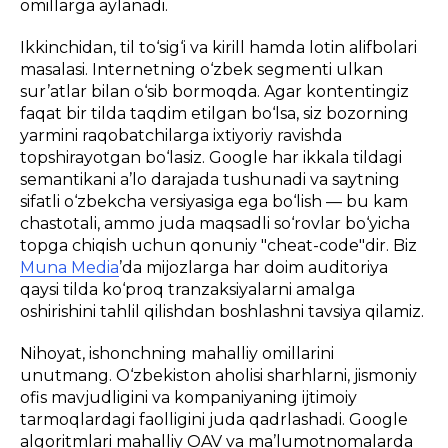
omillarga aylanadi.
Ikkinchidan, til to‘sig‘i va kirill hamda lotin alifbolari
masalasi. Internetning o‘zbek segmenti ulkan
sur’atlar bilan o‘sib bormoqda. Agar kontentingiz
faqat bir tilda taqdim etilgan bo‘lsa, siz bozorning
yarmini raqobatchilarga ixtiyoriy ravishda
topshirayotgan bo‘lasiz. Google har ikkala tildagi
semantikani a’lo darajada tushunadi va saytning
sifatli o‘zbekcha versiyasiga ega bo‘lish — bu kam
chastotali, ammo juda maqsadli so‘rovlar bo‘yicha
topga chiqish uchun qonuniy "cheat-code"dir. Biz
Muna Media
’da mijozlarga har doim auditoriya
qaysi tilda ko‘proq tranzaksiyalarni amalga
oshirishini tahlil qilishdan boshlashni tavsiya qilamiz.
Nihoyat, ishonchning mahalliy omillarini
unutmang. O‘zbekiston aholisi sharhlarni, jismoniy
ofis mavjudligini va kompaniyaning ijtimoiy
tarmoqlardagi faolligini juda qadrlashadi. Google
algoritmlari mahalliy OAV va ma’lumotnomalarda