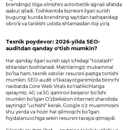
brendingiz tilga olinishini avtoritetlik signali sifatida
qabul qiladi. Toshkentda biznesni ilgari surish
bugungi kunda brendning saytdan tashqaridagi
obro‘si va tanilishi ustida ishlamasdan iloji yo‘q.
Texnik poydevor: 2026-yilda SEO-
auditdan qanday o‘tish mumkin?
Har qanday ilgari surish sayt ichidagi "tozalash"
ishlaridan boshlanadi. Matnlaringiz mukammal
bo‘lsa ham, texnik xatolar resursni pastga tortishi
mumkin. SEO-audit o‘tkazayotganimizda birinchi
navbatda Core Web Vitals ko‘rsatkichlariga
qaraymiz. 4G va 5G qamrovi beqaror bo‘lishi
mumkin bo‘lgan O‘zbekiston interneti sharoitida
saytingiz "uchishi" kerak. Google o‘z muammosini
shu yerda va hozir hal qilmoqchi bo‘lgan
foydalanuvchiga sekin resursni tavsiya qilmaydi.