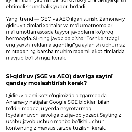
aynan sizni "yaqinimda" so‘rovi bo‘yicha tavsiya qilish
ehtimoli shunchalik yuqori bo‘ladi.
Yangi trend — GEO va AEO ilgari surish. Zamonaviy
qidiruv tizimlari xaritalar va ma’lumotnomalar
ma’lumotlari asosida tayyor javoblarni ko‘proq
bermoqda. SI-ning javobida o‘sha "Toshkentdagi
eng yaxshi reklama agentligi"ga aylanish uchun siz
mintaqaning barcha muhim raqamli ekotizimlarida
mavjud bo‘lishingiz kerak.
SI-qidiruv (SGE va AEO) davriga saytni
qanday moslashtirish kerak?
Qidiruv olami ko‘z o‘ngimizda o‘zgarmoqda.
An’anaviy natijalar Google SGE bloklari bilan
to‘ldirilmoqda, u yerda neyrotarmoq
foydalanuvchi savoliga o‘zi javob yozadi. Saytingiz
ushbu javob uchun manba bo‘lishi uchun
kontentingiz maxsus tarzda tuzilishi kerak.