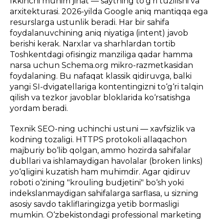
Ikkinchi muhim jihat — saytning to‘g‘ri tuzilishi va
arxitekturasi. 2026-yilda Google aniq mantiqqa ega
resurslarga ustunlik beradi. Har bir sahifa
foydalanuvchining aniq niyatiga (intent) javob
berishi kerak. Narxlar va sharhlardan tortib
Toshkentdagi ofisingiz manziliga qadar hamma
narsa uchun Schema.org mikro-razmetkasidan
foydalaning. Bu nafaqat klassik qidiruvga, balki
yangi SI-dvigatellariga kontentingizni to‘g‘ri talqin
qilish va tezkor javoblar bloklarida ko‘rsatishga
yordam beradi.
Texnik SEO-ning uchinchi ustuni — xavfsizlik va
kodning tozaligi. HTTPS protokoli allaqachon
majburiy bo‘lib qolgan, ammo hozirda sahifalar
dubllari va ishlamaydigan havolalar (broken links)
yo‘qligini kuzatish ham muhimdir. Agar qidiruv
roboti o‘zining "krouling budjetini" bo‘sh yoki
indekslanmaydigan sahifalarga sarflasa, u sizning
asosiy savdo takliflaringizga yetib bormasligi
mumkin. O‘zbekistondagi professional marketing