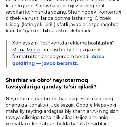
kuchli qurol. Sarlavhalarni mijozlarning real
savollari ko‘rinishida yozing. Shuningdek, kontentni
o‘zbek va rus tillarida optimallashtiring. O‘zbek
tilidagi (lotin yoki kirill) sifatli javoblar sizga raqobat
kam bo‘lgan muhitda ustunlik beradi.
Xohlaysizmi Toshkentda reklama boshlashni?
Muna Media
jamoasi budjetingizga mos
formatni tanlashda yordam beradi.
Ariza
qoldiring — javob beramiz.
Sharhlar va obro‘ neyrotarmoq
tavsiyalariga qanday ta’sir qiladi?
Neyrotarmoqlar brend haqidagi eslatmalarning
ohangiga (tonality) juda sezgir. Google Maps yoki
mahalliy reytinglardagi salbiy sharhlar AI-ning sizni
tavsiya qilishiga to‘sqinlik qiladi. Mijozlarni aniq
xizmatlarni ko‘rsatgan holda batafsil sharhlar