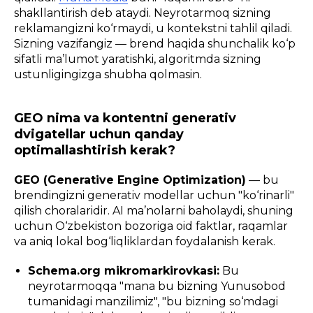
shakllantirish deb ataydi. Neyrotarmoq sizning
reklamangizni ko‘rmaydi, u kontekstni tahlil qiladi.
Sizning vazifangiz — brend haqida shunchalik ko‘p
sifatli ma’lumot yaratishki, algoritmda sizning
ustunligingizga shubha qolmasin.
GEO nima va kontentni generativ
dvigatellar uchun qanday
optimallashtirish kerak?
GEO (Generative Engine Optimization)
— bu
brendingizni generativ modellar uchun "ko‘rinarli"
qilish choralaridir. AI ma’nolarni baholaydi, shuning
uchun O‘zbekiston bozoriga oid faktlar, raqamlar
va aniq lokal bog‘liqliklardan foydalanish kerak.
Schema.org mikromarkirovkasi:
Bu
neyrotarmoqqa "mana bu bizning Yunusobod
tumanidagi manzilimiz", "bu bizning so‘mdagi