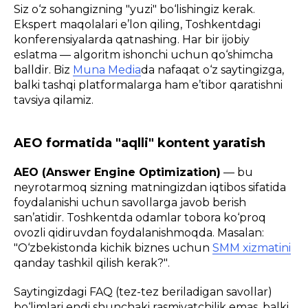
Siz o‘z sohangizning "yuzi" bo‘lishingiz kerak.
Ekspert maqolalari e’lon qiling, Toshkentdagi
konferensiyalarda qatnashing. Har bir ijobiy
eslatma — algoritm ishonchi uchun qo‘shimcha
balldir. Biz
Muna Media
da nafaqat o‘z saytingizga,
balki tashqi platformalarga ham e’tibor qaratishni
tavsiya qilamiz.
AEO formatida "aqlli" kontent yaratish
AEO (Answer Engine Optimization)
— bu
neyrotarmoq sizning matningizdan iqtibos sifatida
foydalanishi uchun savollarga javob berish
san’atidir. Toshkentda odamlar tobora ko‘proq
ovozli qidiruvdan foydalanishmoqda. Masalan:
"O‘zbekistonda kichik biznes uchun
SMM xizmatini
qanday tashkil qilish kerak?"
.
Saytingizdagi FAQ (tez-tez beriladigan savollar)
bo‘limlari endi shunchaki rasmiyatchilik emas, balki