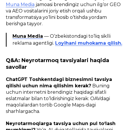
Muna Media
jamoasi brendingiz uchun ilg‘or GEO
va AEO vositalarini joriy etish orqali ushbu
transformatsiya yo‘lini bosib o‘tishda yordam
berishga tayyor.
Muna Media
— O‘zbekistondagi to‘liq siklli
reklama agentligi.
Loyihani muhokama qilish.
Q&A: Neyrotarmoq tavsiyalari haqida
savollar
ChatGPT Toshkentdagi biznesimni tavsiya
qilishi uchun nima qilishim kerak?
Buning
uchun internetni brendingiz haqidagi sifatli
eslatmalar bilan to‘ldirishingiz kerak: OAVdagi
maqolalardan tortib Google Maps-dagi
sharhlargacha.
Neyrotarmoqlarga tavsiya uchun pul to‘lash
mumkinmi?
Yo‘q, AI-dvigatellarida tavsiyalarni