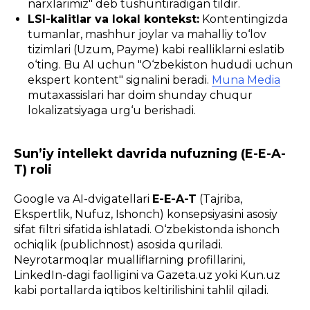
narxlarimiz" deb tushuntiradigan tildir.
LSI-kalitlar va lokal kontekst:
Kontentingizda
tumanlar, mashhur joylar va mahalliy to‘lov
tizimlari (Uzum, Payme) kabi realliklarni eslatib
o‘ting. Bu AI uchun "O‘zbekiston hududi uchun
ekspert kontent" signalini beradi.
Muna Media
mutaxassislari har doim shunday chuqur
lokalizatsiyaga urg‘u berishadi.
Sun’iy intellekt davrida nufuzning (E-E-A-
T) roli
Google va AI-dvigatellari
E-E-A-T
(Tajriba,
Ekspertlik, Nufuz, Ishonch) konsepsiyasini asosiy
sifat filtri sifatida ishlatadi. O‘zbekistonda ishonch
ochiqlik (publichnost) asosida quriladi.
Neyrotarmoqlar mualliflarning profillarini,
LinkedIn-dagi faolligini va Gazeta.uz yoki Kun.uz
kabi portallarda iqtibos keltirilishini tahlil qiladi.