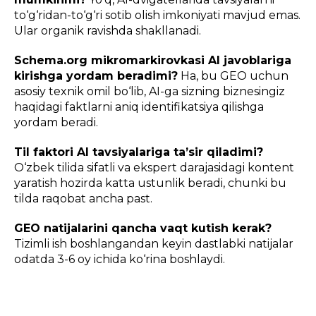
to‘g‘ridan-to‘g‘ri sotib olish imkoniyati mavjud emas.
Ular organik ravishda shakllanadi.
Schema.org mikromarkirovkasi AI javoblariga
kirishga yordam beradimi?
Ha, bu GEO uchun
asosiy texnik omil bo‘lib, AI-ga sizning biznesingiz
haqidagi faktlarni aniq identifikatsiya qilishga
yordam beradi.
Til faktori AI tavsiyalariga ta’sir qiladimi?
O‘zbek tilida sifatli va ekspert darajasidagi kontent
yaratish hozirda katta ustunlik beradi, chunki bu
tilda raqobat ancha past.
GEO natijalarini qancha vaqt kutish kerak?
Tizimli ish boshlangandan keyin dastlabki natijalar
odatda 3-6 oy ichida ko‘rina boshlaydi.