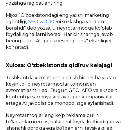
yozishga rag‘batlantiring.
Mijoz
"O‘zbekistondagi eng yaxshi marketing
agentligi,
SEO va GEO
ni sozlashga yordam
berishdi"
deb yozsa, u neyrotarmoqqa ko‘plab
foydali signallarni beradi. Har bir sharhga javob
bering — bu AI-ga biznesning "tirik" ekanligini
ko‘rsatadi.
Xulosa: O‘zbekistonda qidiruv kelajagi
Toshkentda xizmatlarni qidirish bir necha yildan
keyin to‘liq neyrotarmoqlar tomonidan
avtomatlashtiriladi. Bugun GEO, AEO va ekspert
kontentga sarmoya kiritayotgan kompaniyalar
ertaga AI javoblarida monopolistga aylanishadi.
Neyrotarmoqlar eng ko‘p reklama pulini
to‘laganlarni emas, balki real foyda keltiradigan va
ishonchli obro‘ga ega bo‘lganlarni tavsiya qiladi.