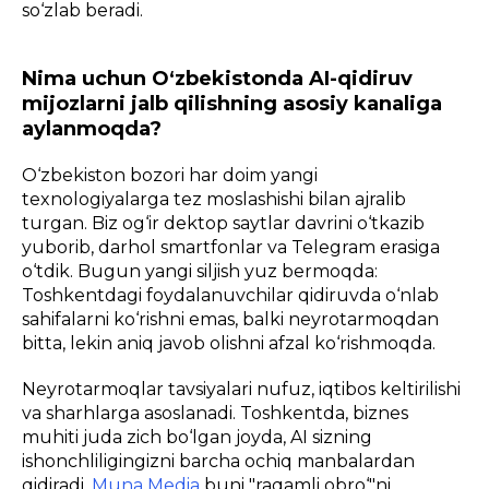
so‘zlab beradi.
Nima uchun O‘zbekistonda AI-qidiruv
mijozlarni jalb qilishning asosiy kanaliga
aylanmoqda?
O‘zbekiston bozori har doim yangi
texnologiyalarga tez moslashishi bilan ajralib
turgan. Biz og‘ir dektop saytlar davrini o‘tkazib
yuborib, darhol smartfonlar va Telegram erasiga
o‘tdik. Bugun yangi siljish yuz bermoqda:
Toshkentdagi foydalanuvchilar qidiruvda o‘nlab
sahifalarni ko‘rishni emas, balki neyrotarmoqdan
bitta, lekin aniq javob olishni afzal ko‘rishmoqda.
Neyrotarmoqlar tavsiyalari nufuz, iqtibos keltirilishi
va sharhlarga asoslanadi. Toshkentda, biznes
muhiti juda zich bo‘lgan joyda, AI sizning
ishonchliligingizni barcha ochiq manbalardan
qidiradi.
Muna Media
buni "raqamli obro‘"ni