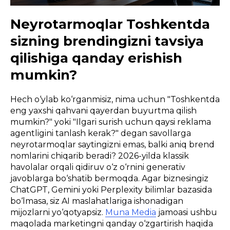
Neyrotarmoqlar Toshkentda
sizning brendingizni tavsiya
qilishiga qanday erishish
mumkin?
Hech o‘ylab ko‘rganmisiz, nima uchun "Toshkentda
eng yaxshi qahvani qayerdan buyurtma qilish
mumkin?" yoki "Ilgari surish uchun qaysi reklama
agentligini tanlash kerak?" degan savollarga
neyrotarmoqlar saytingizni emas, balki aniq brend
nomlarini chiqarib beradi? 2026-yilda klassik
havolalar orqali qidiruv o‘z o‘rnini generativ
javoblarga bo‘shatib bermoqda. Agar biznesingiz
ChatGPT, Gemini yoki Perplexity bilimlar bazasida
bo‘lmasa, siz AI maslahatlariga ishonadigan
mijozlarni yo‘qotyapsiz.
Muna Media
jamoasi ushbu
maqolada marketingni qanday o‘zgartirish haqida