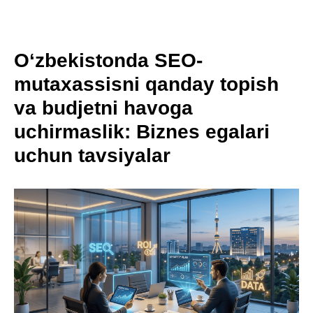
O‘zbekistonda SEO-
mutaxassisni qanday topish
va budjetni havoga
uchirmaslik: Biznes egalari
uchun tavsiyalar