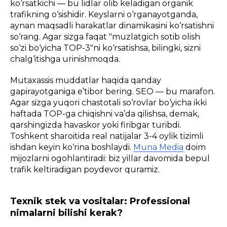
ko‘rsatkichi — bu lidlar olib keladigan organik
trafikning o‘sishidir. Keyslarni o‘rganayotganda,
aynan maqsadli harakatlar dinamikasini ko‘rsatishni
so‘rang. Agar sizga faqat "muzlatgich sotib olish
so‘zi bo‘yicha TOP-3"ni ko‘rsatishsa, bilingki, sizni
chalg‘itishga urinishmoqda.
Mutaxassis muddatlar haqida qanday
gapirayotganiga e’tibor bering. SEO — bu marafon.
Agar sizga yuqori chastotali so‘rovlar bo‘yicha ikki
haftada TOP-ga chiqishni va’da qilishsa, demak,
qarshingizda havaskor yoki firibgar turibdi.
Toshkent sharoitida real natijalar 3-4 oylik tizimli
ishdan keyin ko‘rina boshlaydi.
Muna Media
doim
mijozlarni ogohlantiradi: biz yillar davomida bepul
trafik keltiradigan poydevor quramiz.
Texnik stek va vositalar: Professional
nimalarni bilishi kerak?