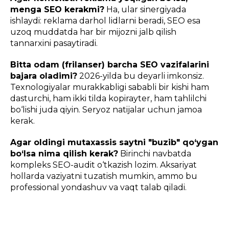
menga SEO kerakmi?
Ha, ular sinergiyada
ishlaydi: reklama darhol lidlarni beradi, SEO esa
uzoq muddatda har bir mijozni jalb qilish
tannarxini pasaytiradi.
Bitta odam (frilanser) barcha SEO vazifalarini
bajara oladimi?
2026-yilda bu deyarli imkonsiz.
Texnologiyalar murakkabligi sababli bir kishi ham
dasturchi, ham ikki tilda kopirayter, ham tahlilchi
bo‘lishi juda qiyin. Seryoz natijalar uchun jamoa
kerak.
Agar oldingi mutaxassis saytni "buzib" qo‘ygan
bo‘lsa nima qilish kerak?
Birinchi navbatda
kompleks SEO-audit o‘tkazish lozim. Aksariyat
hollarda vaziyatni tuzatish mumkin, ammo bu
professional yondashuv va vaqt talab qiladi.