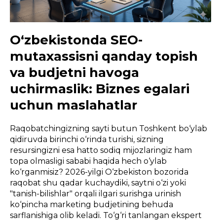
O‘zbekistonda SEO-
mutaxassisni qanday topish
va budjetni havoga
uchirmaslik: Biznes egalari
uchun maslahatlar
Raqobatchingizning sayti butun Toshkent bo‘ylab
qidiruvda birinchi o‘rinda turishi, sizning
resursingizni esa hatto sodiq mijozlaringiz ham
topa olmasligi sababi haqida hech o‘ylab
ko‘rganmisiz? 2026-yilgi O‘zbekiston bozorida
raqobat shu qadar kuchaydiki, saytni o‘zi yoki
"tanish-bilishlar" orqali ilgari surishga urinish
ko‘pincha marketing budjetining behuda
sarflanishiga olib keladi. To‘g‘ri tanlangan ekspert