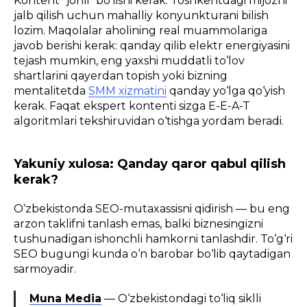
Kontent "jonli" bo‘lishi kerak. Toshkentdagi mijozni
jalb qilish uchun mahalliy konyunkturani bilish
lozim. Maqolalar aholining real muammolariga
javob berishi kerak: qanday qilib elektr energiyasini
tejash mumkin, eng yaxshi muddatli to‘lov
shartlarini qayerdan topish yoki bizning
mentalitetda
SMM xizmat
in
i
qanday yo‘lga qo‘yish
kerak. Faqat ekspert kontenti sizga E-E-A-T
algoritmlari tekshiruvidan o‘tishga yordam beradi.
Yakuniy xulosa: Qanday qaror qabul qilish
kerak?
O‘zbekistonda SEO-mutaxassisni qidirish — bu eng
arzon taklifni tanlash emas, balki biznesingizni
tushunadigan ishonchli hamkorni tanlashdir. To‘g‘ri
SEO bugungi kunda o‘n barobar bo‘lib qaytadigan
sarmoyadir.
Muna Media
— O‘zbekistondagi to‘liq siklli