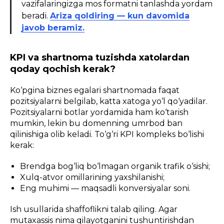
vazifalaringizga mos formatni tanlashda yordam
beradi.
Ariza qoldiring — kun davomida
javob beramiz.
KPI va shartnoma tuzishda xatolardan
qoday qochish kerak?
Ko‘pgina biznes egalari shartnomada faqat
pozitsiyalarni belgilab, katta xatoga yo‘l qo‘yadilar.
Pozitsiyalarni botlar yordamida ham ko‘tarish
mumkin, lekin bu domenning umrbod ban
qilinishiga olib keladi. To‘g‘ri KPI kompleks bo‘lishi
kerak:
Brendga bog‘liq bo‘lmagan organik trafik o‘sishi;
Xulq-atvor omillarining yaxshilanishi;
Eng muhimi — maqsadli konversiyalar soni.
Ish usullarida shaffoflikni talab qiling. Agar
mutaxassis nima qilayotganini tushuntirishdan