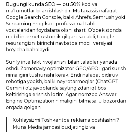
Bugungi kunda SEO — bu 50% kod va
ma’lumotlar bilan ishlashdir. Mutaxassis nafaqat
Google Search Console, balki Ahrefs, Semrush yoki
Screaming Frog kabi professional tahlil
vositalaridan foydalana olishi shart. O‘zbekistonda
mobil internet ustunlik qilgani sababli, Google
resursingizni birinchi navbatda mobil versiyasi
bo‘yicha baholaydi.
Sun’iy intellekt rivojlanishi bilan talablar yanada
oshdi. Zamonaviy optimizator GEO/AEO ilgari surish
nimaligini tushunishi kerak. Endi nafaqat qidiruv
robotiga yoqish, balki neyrotarmoqlar (ChatGPT,
Gemini) o‘z javoblarida saytingizdan iqtibos
keltirishiga erishish lozim. Agar nomzod Answer
Engine Optimization nimaligini bilmasa, u bozordan
orqada qolgan.
Xohlaysizmi Toshkentda reklama boshlashni?
Muna Media
jamoasi budjetingiz va