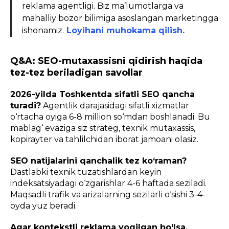
reklama agentligi. Biz ma’lumotlarga va
mahalliy bozor bilimiga asoslangan marketingga
ishonamiz.
Loyihani muhokama qilish.
Q&A: SEO-mutaxassisni qidirish haqida
tez-tez beriladigan savollar
2026-yilda Toshkentda sifatli SEO qancha
turadi?
Agentlik darajasidagi sifatli xizmatlar
o‘rtacha oyiga 6-8 million so‘mdan boshlanadi. Bu
mablag‘ evaziga siz strateg, texnik mutaxassis,
kopirayter va tahlilchidan iborat jamoani olasiz.
SEO natijalarini qanchalik tez ko‘raman?
Dastlabki texnik tuzatishlardan keyin
indeksatsiyadagi o‘zgarishlar 4-6 haftada seziladi.
Maqsadli trafik va arizalarning sezilarli o‘sishi 3-4-
oyda yuz beradi.
Agar kontekstli reklama yoqilgan bo‘lsa,