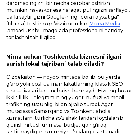
daromadingizni bir necha barobar oshirishi
mumkin, havaskor esa nafaqat pulingizni sarflaydi,
balki saytingizni Google-ning "qora ro‘yxatiga"
(filtriga) tushirib qo‘yishi mumkin.
Muna Media
jamoasi ushbu maqolada professionalni qanday
tanlashni tahlil qiladi.
Nima uchun Toshkentda biznesni ilgari
surish lokal tajribani talab qiladi?
O‘zbekiston — noyob mintaqa bo‘lib, bu yerda
g‘arb yoki boshqa mamlakatlarning klassik SEO
strategiyalari ko‘pincha ish bermaydi. Bizning bozor
ikki tillilik, Telegram-ning yuqori nufuzi va mobil
trafikning ustunligi bilan ajralib turadi. Agar
mutaxassis Samarqand va Toshkent aholisi
xizmatlarni turlicha so‘z shakllaridan foydalanib
qidirishini tushunmasa, budjet qo‘ng‘iroq
keltirmaydigan umumiy so‘rovlarga sarflanadi.