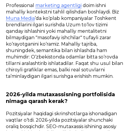
Professional
marketing agentligi
doim ishni
mahalliy kontekstni tahlil qilishdan boshlaydi. Biz
Muna Media
’da ko‘plab kompaniyalar Toshkent
brendlarini ilgari surishda Uzum to‘lov tizimi
qanday ishlashini yoki mahalliy mentalitetni
bilmaydigan "masofaviy ishchilar" tufayli zarar
ko‘rayotganini ko‘ramiz. Mahalliy tajriba,
shuningdek, semantika bilan ishlashda ham
muhimdir: O‘zbekistonda odamlar bitta so‘rovda
tillarni aralashtirib ishlatadilar. Faqat shu usul bilan
chiroyli grafiklar emas, balki real sotuvlarni
ta’minlaydigan ilgari surishga erishish mumkin.
2026-yilda mutaxassisning portfolisida
nimaga qarash kerak?
Pozitsiyalar haqidagi skrinshotlarga ishonadigan
vaqtlar o‘tdi. 2026-yilda pozitsiyalar shunchaki
oraliq bosqichdir. SEO-mutaxassis ishining asosiy