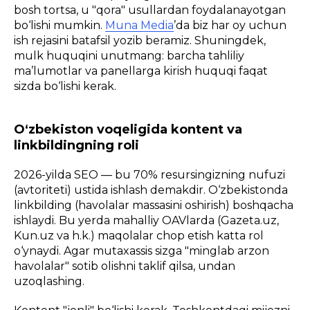
bosh tortsa, u "qora" usullardan foydalanayotgan
bo‘lishi mumkin.
Muna Media
’da biz har oy uchun
ish rejasini batafsil yozib beramiz. Shuningdek,
mulk huquqini unutmang: barcha tahliliy
ma’lumotlar va panellarga kirish huquqi faqat
sizda bo‘lishi kerak.
O‘zbekiston voqeligida kontent va
linkbildingning roli
2026-yilda SEO — bu 70% resursingizning nufuzi
(avtoriteti) ustida ishlash demakdir. O‘zbekistonda
linkbilding (havolalar massasini oshirish) boshqacha
ishlaydi. Bu yerda mahalliy OAVlarda (Gazeta.uz,
Kun.uz va h.k.) maqolalar chop etish katta rol
o‘ynaydi. Agar mutaxassis sizga "minglab arzon
havolalar" sotib olishni taklif qilsa, undan
uzoqlashing.