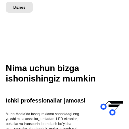
Biznes
Nima uchun bizga
ishonishingiz mumkin
Ichki professionallar jamoasi
Muna Media’da tashqi reklama sohasidagi eng
yaxshi mutaxassislar, jumladan, LED ekranlar,
bekatlar va transportni brendlash bo‘yicha
mutaxassislar, shuningdek, metro va temir yo‘l