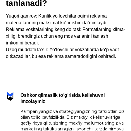
tanlanadi?
Yuqori qamrov: Kunlik yo‘lovchilar oqimi reklama
materiallarining maksimal ko‘rinishini ta’minlaydi.
Reklama vositalarining keng doirasi: Formatlarning xilma-
xilligi brendingiz uchun eng mos variantni tanlash
imkonini beradi.
Uzoq muddatli ta’sir: Yo‘lovchilar vokzallarda ko‘p vaqt
o‘tkazadilar, bu esa reklama samaradorligini oshiradi.
Oshkor qilmaslik to‘g‘risida kelishuvni
imzolaymiz
Kampaniyangiz va strategiyangizning tafsilotlari biz
bilan to‘liq xavfsizlikda. Biz maxfiylik kelishuvlariga
qat’iy rioya qilib, sizning maxfiy ma’lumotlaringiz va
marketing taktikalaringizni ishonchli tarzda himoya