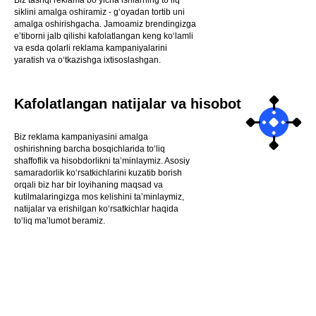
siklini amalga oshiramiz - g‘oyadan tortib uni
amalga oshirishgacha. Jamoamiz brendingizga
e’tiborni jalb qilishi kafolatlangan keng ko‘lamli
va esda qolarli reklama kampaniyalarini
yaratish va o‘tkazishga ixtisoslashgan.
Kafolatlangan natijalar va hisobot
Biz reklama kampaniyasini amalga
oshirishning barcha bosqichlarida to‘liq
shaffoflik va hisobdorlikni ta’minlaymiz. Asosiy
samaradorlik ko‘rsatkichlarini kuzatib borish
orqali biz har bir loyihaning maqsad va
kutilmalaringizga mos kelishini ta’minlaymiz,
natijalar va erishilgan ko‘rsatkichlar haqida
to‘liq ma’lumot beramiz.