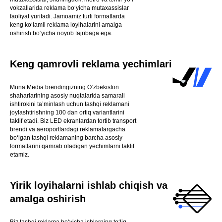
vokzallarida reklama bo‘yicha mutaxassislar
faoliyat yuritadi. Jamoamiz turli formatlarda
keng ko‘lamli reklama loyihalarini amalga
oshirish bo‘yicha noyob tajribaga ega.
Keng qamrovli reklama yechimlari
Muna Media brendingizning O‘zbekiston
shaharlarining asosiy nuqtalarida samarali
ishtirokini ta’minlash uchun tashqi reklamani
joylashtirishning 100 dan ortiq variantlarini
taklif etadi. Biz LED ekranlardan tortib transport
brendi va aeroportlardagi reklamalargacha
bo‘lgan tashqi reklamaning barcha asosiy
formatlarini qamrab oladigan yechimlarni taklif
etamiz.
Yirik loyihalarni ishlab chiqish va
amalga oshirish
Biz tashqi reklama bo‘yicha ishlarning to‘liq