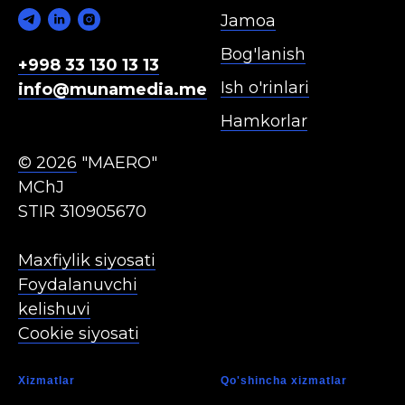
Jamoa
Bog'lanish
+998 33 130 13 13
Ish o'rinlari
info@munamedia.me
Hamkorlar
© 2026
"MAERO"
MChJ
STIR 310905670
Maxfiylik siyosati
Foydalanuvchi
kelishuvi
Cookie siyosati
Xizmatla r
Qo'shincha xizmatlar