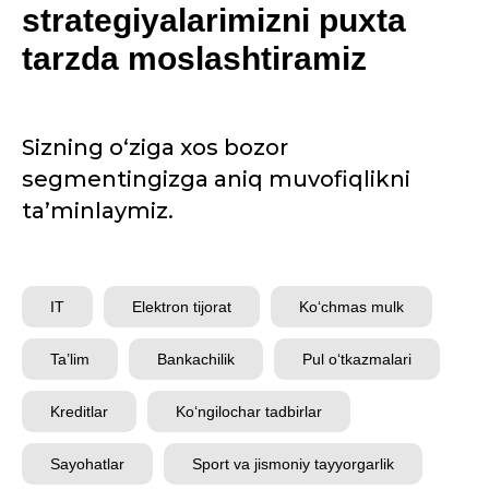
strategiyalarimizni puxta
tarzda moslashtiramiz
Sizning o‘ziga xos bozor
segmentingizga aniq muvofiqlikni
ta’minlaymiz.
IT
Elektron tijorat
Ko‘chmas mulk
Ta’lim
Bankachilik
Pul o‘tkazmalari
Kreditlar
Ko‘ngilochar tadbirlar
Sayohatlar
Sport va jismoniy tayyorgarlik