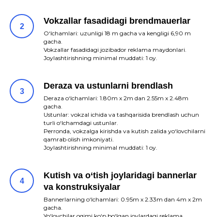
Vokzallar fasadidagi brendmauerlar
O‘lchamlari: uzunligi 18 m gacha va kengligi 6,90 m
gacha.
Vokzallar fasadidagi jozibador reklama maydonlari.
Joylashtirishning minimal muddati: 1 oy.
Deraza va ustunlarni brendlash
Deraza o‘lchamlari: 1.80m x 2m dan 2.55m x 2.48m
gacha.
Ustunlar: vokzal ichida va tashqarisida brendlash uchun
turli o‘lchamdagi ustunlar.
Perronda, vokzalga kirishda va kutish zalida yo‘lovchilarni
qamrab olish imkoniyati.
Joylashtirishning minimal muddati: 1 oy.
Kutish va o‘tish joylaridagi bannerlar
va konstruksiyalar
Bannerlarning o‘lchamlari: 0.95m x 2.33m dan 4m x 2m
gacha.
Yo‘lovchilar oqimi ko‘p bo‘lgan joylardagi reklama