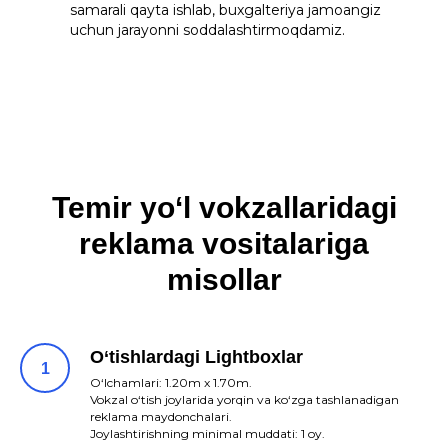
samarali qayta ishlab, buxgalteriya jamoangiz
uchun jarayonni soddalashtirmoqdamiz.
Temir yo‘l vokzallaridagi
reklama vositalariga
misollar
O‘tishlardagi Lightboxlar
O‘lchamlari: 1.20m x 1.70m.
Vokzal o‘tish joylarida yorqin va ko‘zga tashlanadigan
reklama maydonchalari.
Joylashtirishning minimal muddati: 1 oy.