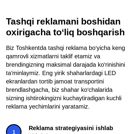
Tashqi reklamani boshidan
oxirigacha to‘liq boshqarish
Biz Toshkentda tashqi reklama bo‘yicha keng
qamrovli xizmatlarni taklif etamiz va
brendingizning maksimal darajada ko‘rinishini
ta’minlaymiz. Eng yirik shaharlardagi LED
ekranlardan tortib jamoat transportini
brendlashgacha, biz shahar ko‘chalarida
sizning ishtirokingizni kuchaytiradigan kuchli
reklama yechimlarini yaratamiz.
Reklama strategiyasini ishlab