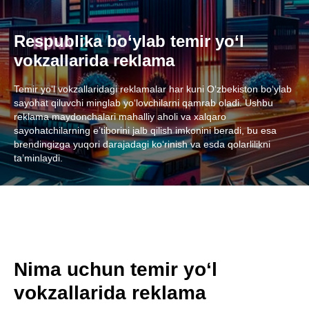
Respublika bo‘ylab temir yo‘l
vokzallarida reklama
Temir yo‘l vokzallaridagi reklamalar har kuni O‘zbekiston bo‘ylab
sayohat qiluvchi minglab yo‘lovchilarni qamrab oladi. Ushbu
reklama maydonchalari mahalliy aholi va xalqaro
sayohatchilarning e’tiborini jalb qilish imkonini beradi, bu esa
brendingizga yuqori darajadagi ko‘rinish va esda qolarlilikni
ta’minlaydi.
Nima uchun temir yo‘l
vokzallarida reklama