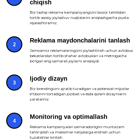
chiqish
Biz tashqi reklama kampaniyangizni bozor tahlilidan
tortib asosiy joylashuv nuqtalarini aniqlashgacha puxta
rejalashtiramiz.
Reklama maydonchalarini tanlash
Jamoamiz reklamalaringizni joylashtirish uchun avtobus
bekatlaridan tortib shahar avtobuslari va metrogacha
bo‘lgan eng samarali joylarni aniqlaydi.
Ijodiy dizayn
Biz brendingizni ajratib turadigan va potensial mijozlar
e’tiborini tortadigan jozibali va esda qolarli dizaynlarni
yaratamiz.
Monitoring va optimallash
Reklama kampaniyalari samaradorligini muntazam
tahlil qilish va maksimal natijalarga erishish uchun
tuzatishlar kiritish.