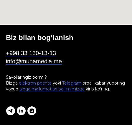
Biz bilan bog‘lanish
+998 33 130-13-13
info@munamedia.me
Savollaringiz bormi?
Bizga
elektron pochta
yoki
Telegram
orqali xabar yuboring
yoxud
aloqa ma’lumotlari bo‘limimizga
kirib ko‘ring.