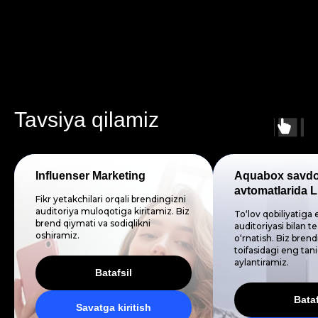
Tavsiya qilamiz
Influenser Marketing
Aquabox savd
avtomatlarida 
Fikr yetakchilari orqali brendingizni
auditoriya muloqotiga kiritamiz. Biz
To‘lov qobiliyatiga
brend qiymati va sodiqlikni
auditoriyasi bilan t
oshiramiz.
o‘rnatish. Biz brend
toifasidagi eng tan
aylantiramiz.
Batafsil
Bataf
Savatga kiritish