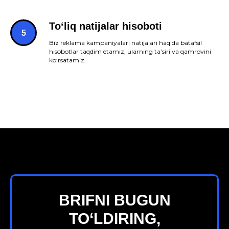
To‘liq natijalar hisoboti
Biz reklama kampaniyalari natijalari haqida batafsil
hisobotlar taqdim etamiz, ularning ta’siri va qamrovini
ko‘rsatamiz.
BRIFNI BUGUN
TO‘LDIRING,