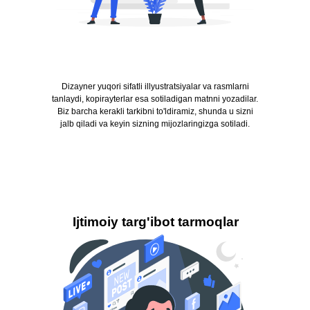
Dizayner yuqori sifatli illyustratsiyalar va rasmlarni
tanlaydi, kopirayterlar esa sotiladigan matnni yozadilar.
Biz barcha kerakli tarkibni to'ldiramiz, shunda u sizni
jalb qiladi va keyin sizning mijozlaringizga sotiladi.
Ijtimoiy targ'ibot tarmoqlar