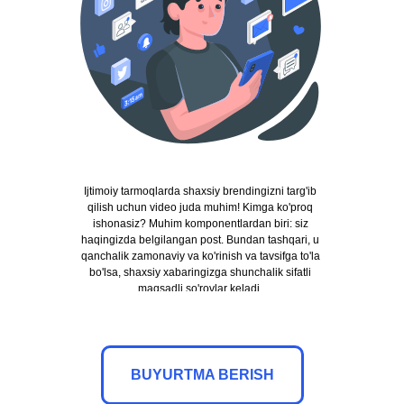
Ijtimoiy tarmoqlarda shaxsiy brendingizni targ'ib
qilish uchun video juda muhim! Kimga ko'proq
ishonasiz? Muhim komponentlardan biri: siz
haqingizda belgilangan post. Bundan tashqari, u
qanchalik zamonaviy va ko'rinish va tavsifga to'la
bo'lsa, shaxsiy xabaringizga shunchalik sifatli
maqsadli so'rovlar keladi.
BUYURTMA BERISH