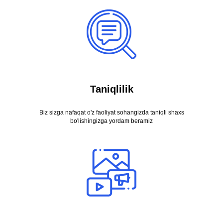
Taniqlilik
Biz sizga nafaqat o'z faoliyat sohangizda taniqli shaxs
bo'lishingizga yordam beramiz