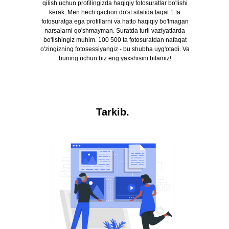
qilish uchun profilingizda haqiqiy fotosuratlar bo'lishi
kerak. Men hech qachon do'st sifatida faqat 1 ta
fotosuratga ega profillarni va hatto haqiqiy bo'lmagan
narsalarni qo'shmayman. Suratda turli vaziyatlarda
bo'lishingiz muhim. 100 500 ta fotosuratdan nafaqat
o'zingizning fotosessiyangiz - bu shubha uyg'otadi. Va
buning uchun biz eng yaxshisini bilamiz!
Tarkib.